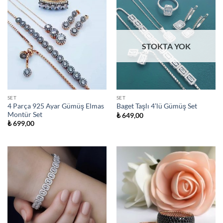
STOKTA YOK
SET
SET
4 Parça 925 Ayar Gümüş Elmas
Baget Taşlı 4’lü Gümüş Set
Montür Set
₺
649,00
₺
699,00