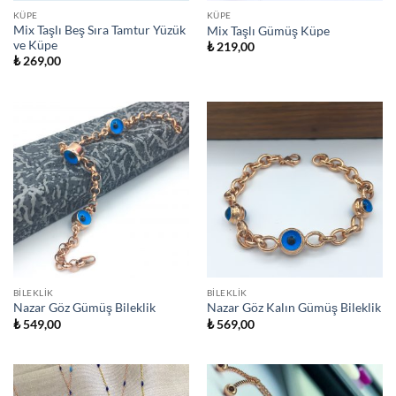
KÜPE
KÜPE
Mix Taşlı Beş Sıra Tamtur Yüzük
Mix Taşlı Gümüş Küpe
ve Küpe
₺
219,00
₺
269,00
BILEKLIK
BILEKLIK
Nazar Göz Gümüş Bileklik
Nazar Göz Kalın Gümüş Bileklik
₺
549,00
₺
569,00