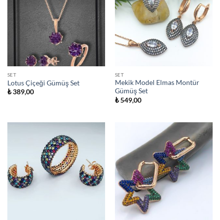
SET
SET
Mekik Model Elmas Montür
Lotus Çiçeği Gümüş Set
Gümüş Set
₺
389,00
₺
549,00