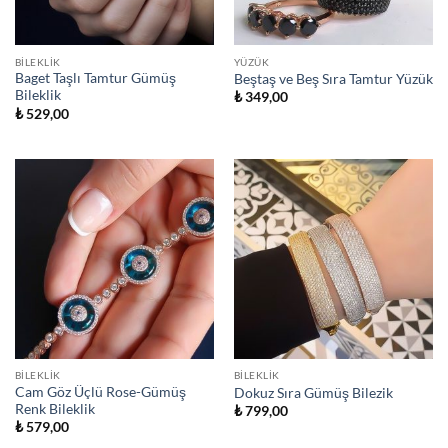
BILEKLIK
YÜZÜK
Baget Taşlı Tamtur Gümüş
Beştaş ve Beş Sıra Tamtur Yüzük
Bileklik
₺
349,00
₺
529,00
BILEKLIK
BILEKLIK
Cam Göz Üçlü Rose-Gümüş
Dokuz Sıra Gümüş Bilezik
Renk Bileklik
₺
799,00
₺
579,00