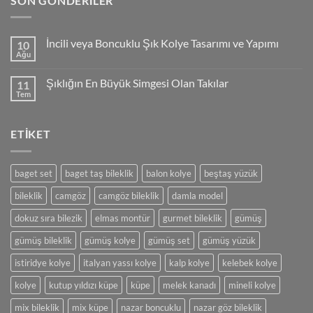
SON GÖNDERILER
İncili veya Boncuklu Şık Kolye Tasarımı ve Yapımı
10
Ağu
Yorum
yok
İncili
Şıklığın En Büyük Simgesi Olan Takılar
11
veya
Boncuklu
Tem
Yorum
Şık
yok
Kolye
Şıklığın
Tasarımı
En
ve
ETIKET
Büyük
Yapımı
Simgesi
Olan
Takılar
baget set
baget taş bileklik
balon kolye
beştaş yüzük
bileklik
camgöz
camgöz bileklik
damla model
dokuz sıra bilezik
elmas montür
gurmet bileklik
gümüş
gümüş bileklik
gümüş kolye
gümüş set
gümüş yüzük
istiridye kolye
italyan yassı kolye
kalp kolye
kelebek kolye
kolye
kutup yıldızı küpe
küpe
melek kanadı
mineli kolye
mix bileklik
mix küpe
nazar boncuklu
nazar göz bileklik