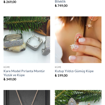
Bileklik
₺
269,00
₺
749,00
KÜPE
KÜPE
Kare Model Pırlanta Montür
Kutup Yıldızı Gümüş Küpe
Yüzük ve Küpe
₺
199,00
₺
349,00