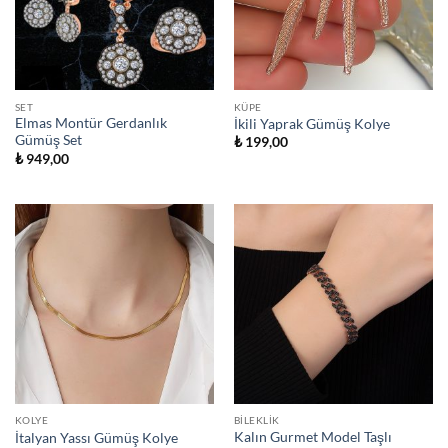
SET
KÜPE
Elmas Montür Gerdanlık
İkili Yaprak Gümüş Kolye
Gümüş Set
₺
199,00
₺
949,00
KOLYE
BILEKLIK
Kalın Gurmet Model Taşlı
İtalyan Yassı Gümüş Kolye