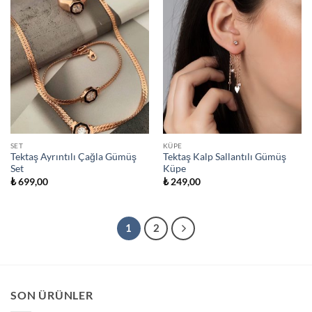
SET
KÜPE
Tektaş Ayrıntılı Çağla Gümüş
Tektaş Kalp Sallantılı Gümüş
Set
Küpe
₺
699,00
₺
249,00
1
2
SON ÜRÜNLER