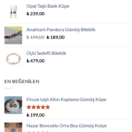
Opal Taşlı Balık Küpe
₺
239,00
Anahtarlı Pandora Gümüş Bileklik
Orijinal
Şu
₺
199,00
₺
189,00
fiyat:
andaki
₺ 199,00.
fiyat:
Üçlü Sedefli Bileklik
₺ 189,00.
₺
479,00
EN BEĞENILEN
Firuze taşlı Altın Kaplama Gümüş Küpe
5 üzerinden
₺
199,00
5.00
oy
aldı
Nazar Boncuklu Orta Boy Gümüş Kolye