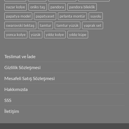
nazar kolye
oniks taş
pandora
pandora bileklik
papatya model
papatyaset
pırlanta montür
suyolu
swarovski tektaş
tamtur
tamtur yüzük
yaprak set
yonca kolye
yüzük
yıldız kolye
yıldız küpe
Teslimat ve İade
Gizlilik Sözleşmesi
Mesafeli Satış Sözleşmesi
Hakkımızda
SSS
İletişim