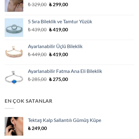
Orijinal
Şu
₺
329,00
₺
299,00
fiyat:
andaki
₺ 329,00.
fiyat:
5 Sıra Bileklik ve Tamtur Yüzük
₺ 299,00.
Orijinal
Şu
₺
439,00
₺
419,00
fiyat:
andaki
₺ 439,00.
fiyat:
Ayarlanabilir Üçlü Bileklik
₺ 419,00.
Orijinal
Şu
₺
449,00
₺
419,00
fiyat:
andaki
₺ 449,00.
fiyat:
Ayarlanabilir Fatma Ana Eli Bileklik
₺ 419,00.
Orijinal
Şu
₺
285,00
₺
275,00
fiyat:
andaki
₺ 285,00.
fiyat:
₺ 275,00.
EN ÇOK SATANLAR
Tektaş Kalp Sallantılı Gümüş Küpe
₺
249,00