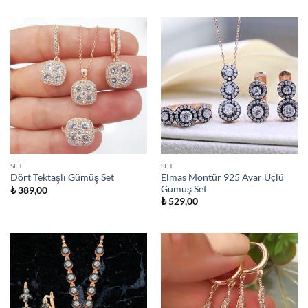
SET
SET
Elmas Montür 925 Ayar Üçlü
Dört Tektaşlı Gümüş Set
Gümüş Set
₺
389,00
₺
529,00