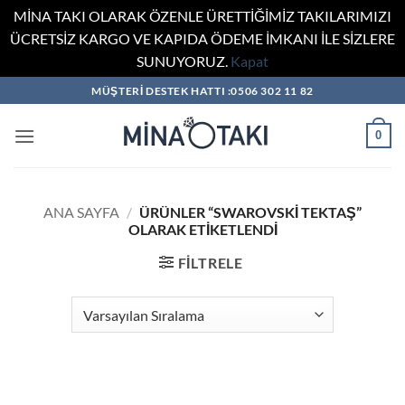
MİNA TAKI OLARAK ÖZENLE ÜRETTİĞİMİZ TAKILARIMIZI
ÜCRETSİZ KARGO VE KAPIDA ÖDEME İMKANI İLE SİZLERE
SUNUYORUZ.
Kapat
İçeriğe
MÜŞTERİ DESTEK HATTI :0506 302 11 82
atla
0
ANA SAYFA
/
ÜRÜNLER “SWAROVSKI TEKTAŞ”
OLARAK ETIKETLENDI
FILTRELE