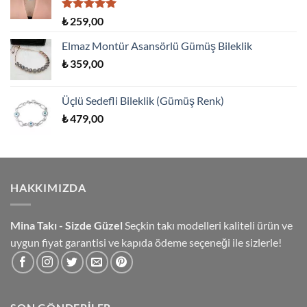
5 üzerinden
₺
259,00
5.00
oy
aldı
Elmaz Montür Asansörlü Gümüş Bileklik
₺
359,00
Üçlü Sedefli Bileklik (Gümüş Renk)
₺
479,00
HAKKIMIZDA
Mina Takı - Sizde Güzel
Seçkin takı modelleri kaliteli ürün ve
uygun fiyat garantisi ve kapıda ödeme seçeneği ile sizlerle!