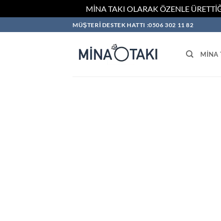
MİNA TAKI OLARAK ÖZENLE ÜRETTİĞ
İçeriğe
MÜŞTERİ DESTEK HATTI :0506 302 11 82
atla
MINA 