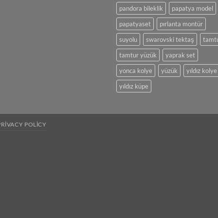
pandora bileklik
papatya model
papatyaset
pırlanta montür
suyolu
swarovski tektaş
tamt
tamtur yüzük
yaprak set
yonca kolye
yüzük
yıldız kolye
yıldız küpe
PRIVACY POLICY