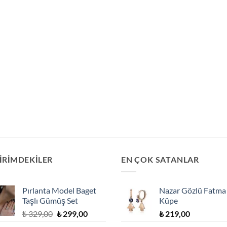
İRİMDEKİLER
EN ÇOK SATANLAR
Pırlanta Model Baget
Nazar Gözlü Fatma
Taşlı Gümüş Set
Küpe
Orijinal
Şu
₺
329,00
₺
299,00
₺
219,00
fiyat:
andaki