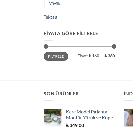
Yüzük
Tektaş
FIYATA GÖRE FILTRELE
En
En
Fiyat:
₺ 160
—
₺ 380
FILTRELE
düşük
yüksek
fiyat
fiyat
SON ÜRÜNLER
İND
Kare Model Pırlanta
Montür Yüzük ve Küpe
₺
349,00