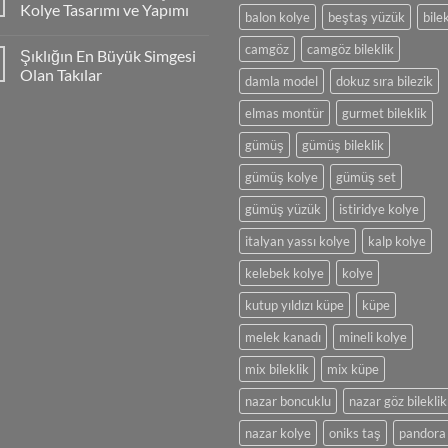
Kolye Tasarımı ve Yapımı
balon kolye
beştaş yüzük
bilek
Yorum
yok
camgöz
camgöz bileklik
Şıklığın En Büyük Simgesi
İncili
veya
Olan Takılar
damla model
dokuz sıra bilezik
Boncuklu
Şık
Yorum
Kolye
yok
elmas montür
gurmet bileklik
Tasarımı
Şıklığın
ve
En
gümüş
gümüş bileklik
Yapımı
Büyük
Simgesi
Olan
gümüş kolye
gümüş set
Takılar
gümüş yüzük
istiridye kolye
italyan yassı kolye
kalp kolye
kelebek kolye
kolye
kutup yıldızı küpe
küpe
melek kanadı
mineli kolye
mix bileklik
mix küpe
nazar boncuklu
nazar göz bileklik
nazar kolye
oniks taş
pandora