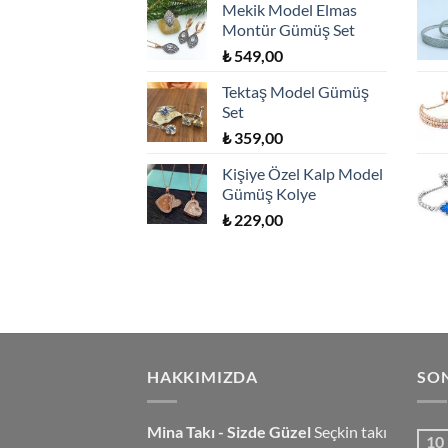
Mekik Model Elmas
Montür Gümüş Set
₺
549,00
Tektaş Model Gümüş
Set
₺
359,00
Kişiye Özel Kalp Model
Gümüş Kolye
₺
229,00
HAKKIMIZDA
SO
Mina Takı - Sizde Güzel
Seçkin takı
10