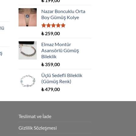
₺
199,00
5.00
oy
aldı
Nazar Boncuklu Orta
Boy Gümüş Kolye
lü
5 üzerinden
₺
259,00
5.00
oy
aldı
Elmaz Montür
Asansörlü Gümüş
üş
Bileklik
₺
359,00
Üçlü Sedefli Bileklik
(Gümüş Renk)
₺
479,00
Teslimat ve İade
Gizlilik Sözleşmesi