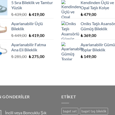
5 Sıra Bileklik ve Tamtur
Kendinden Üçlü ve
₺ 329,00.
fiyat:
Yüzük
Opal Taşlı Kolye
₺ 299,00.
Orijinal
Şu
₺
439,00
₺
419,00
₺
479,00
fiyat:
andaki
Ayarlanabilir Üçlü
Oniks Taşlı Asansör
₺ 439,00.
fiyat:
Bileklik
Gümüş Bileklik
₺ 419,00.
Orijinal
Şu
₺
449,00
₺
419,00
₺
369,00
fiyat:
andaki
Ayarlanabilir Fatma
Ayarlanabilir Güm
₺ 449,00.
fiyat:
Ana Eli Bileklik
Toplar Bileklik
₺ 419,00.
Orijinal
Şu
₺
285,00
₺
275,00
₺
149,00
fiyat:
andaki
₺ 285,00.
fiyat:
₺ 275,00.
N GÖNDERILER
ETIKET
baget set
baget taş bileklik
İncili veya Boncuklu Şık