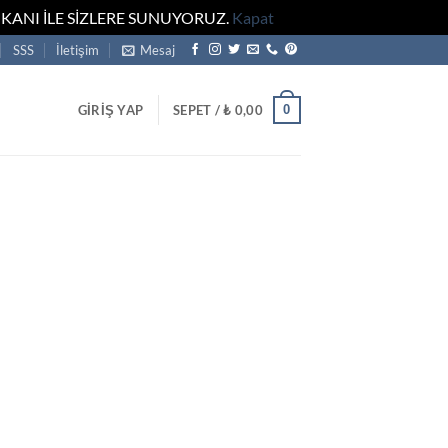
KANI İLE SİZLERE SUNUYORUZ.
Kapat
SSS
İletişim
Mesaj
0
GIRIŞ YAP
SEPET /
₺
0,00