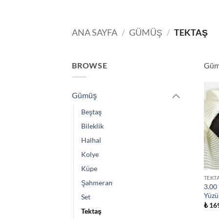
ANA SAYFA
/
GÜMÜŞ
/
TEKTAŞ
BROWSE
Güm
Gümüş
Beştaş
Bileklik
Halhal
Kolye
Küpe
TEKT
Şahmeran
3.00
Yüzü
Set
₺
169
Tektaş