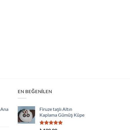
EN BEĞENILEN
 Ana
Firuze taşlı Altın
Kaplama Gümüş Küpe
5 üzerinden