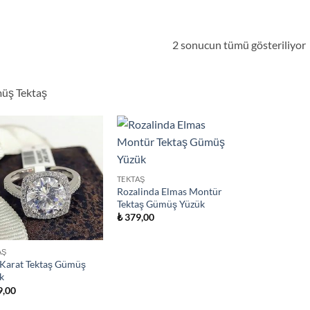
2 sonucun tümü gösteriliyor
üş Tektaş
TEKTAŞ
Rozalinda Elmas Montür
Tektaş Gümüş Yüzük
₺
379,00
AŞ
 Karat Tektaş Gümüş
k
,00