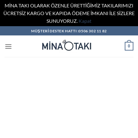
MİNA TAKI OLARAK ÖZENLE ÜRETTİĞİMİZ TAKILARIMIZI
ÜCRETSİZ KARGO VE KAPIDA ÖDEME İMKANI İLE SİZLERE
SUNUYORUZ.
Kapat
İçeriğe
MÜŞTERİ DESTEK HATTI :0506 302 11 82
atla
0