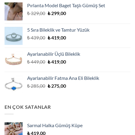
Pırlanta Model Baget Taşlı Gümüş Set
Orijinal
Şu
₺
329,00
₺
299,00
fiyat:
andaki
₺ 329,00.
fiyat:
5 Sıra Bileklik ve Tamtur Yüzük
₺ 299,00.
Orijinal
Şu
₺
439,00
₺
419,00
fiyat:
andaki
₺ 439,00.
fiyat:
Ayarlanabilir Üçlü Bileklik
₺ 419,00.
Orijinal
Şu
₺
449,00
₺
419,00
fiyat:
andaki
₺ 449,00.
fiyat:
Ayarlanabilir Fatma Ana Eli Bileklik
₺ 419,00.
Orijinal
Şu
₺
285,00
₺
275,00
fiyat:
andaki
₺ 285,00.
fiyat:
₺ 275,00.
EN ÇOK SATANLAR
Sarmal Halka Gümüş Küpe
₺
419,00