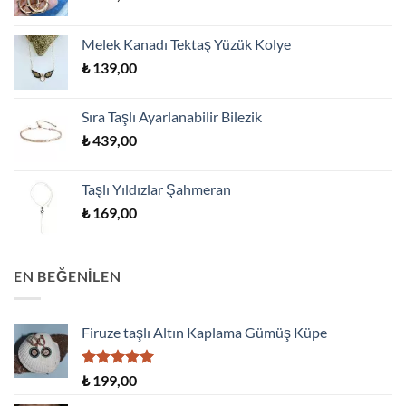
Melek Kanadı Tektaş Yüzük Kolye
₺
139,00
Sıra Taşlı Ayarlanabilir Bilezik
₺
439,00
Taşlı Yıldızlar Şahmeran
₺
169,00
EN BEĞENILEN
Firuze taşlı Altın Kaplama Gümüş Küpe
5 üzerinden
₺
199,00
5.00
oy