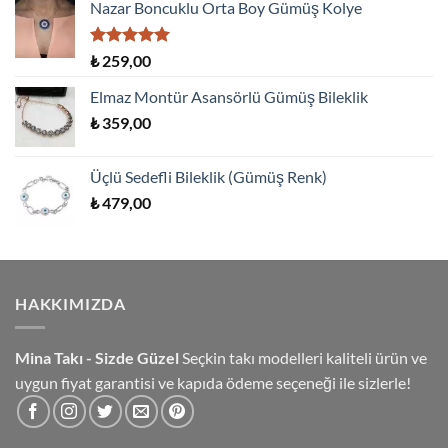
aldı
Nazar Boncuklu Orta Boy Gümüş Kolye
5 üzerinden
₺
259,00
5.00
oy
aldı
Elmaz Montür Asansörlü Gümüş Bileklik
₺
359,00
Üçlü Sedefli Bileklik (Gümüş Renk)
₺
479,00
HAKKIMIZDA
Mina Takı - Sizde Güzel
Seçkin takı modelleri kaliteli ürün ve
uygun fiyat garantisi ve kapıda ödeme seçeneği ile sizlerle!