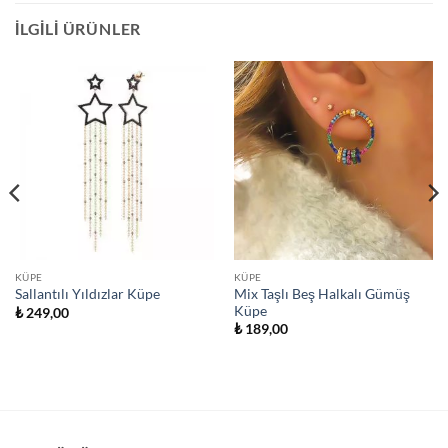
İLGILI ÜRÜNLER
KÜPE
KÜPE
Mix Taşlı Beş Halkalı Gümüş
Sallantılı Yıldızlar Küpe
Küpe
₺
249,00
₺
189,00