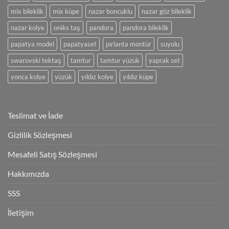
mix bileklik
mix küpe
nazar boncuklu
nazar göz bileklik
nazar kolye
oniks taş
pandora
pandora bileklik
papatya model
papatyaset
pırlanta montür
suyolu
swarovski tektaş
tamtur
tamtur yüzük
yaprak set
yonca kolye
yüzük
yıldız kolye
yıldız küpe
Teslimat ve İade
Gizlilik Sözleşmesi
Mesafeli Satış Sözleşmesi
Hakkımızda
SSS
İletişim