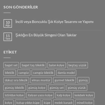
SON GÖNDERILER
İncili veya Boncuklu Şık Kolye Tasarımı ve Yapımı
10
Ağu
Yorum
yok
İncili
Şıklığın En Büyük Simgesi Olan Takılar
11
veya
Boncuklu
Tem
Yorum
Şık
yok
Kolye
Şıklığın
Tasarımı
En
ve
ETIKET
Büyük
Yapımı
Simgesi
Olan
Takılar
baget set
baget taş bileklik
balon kolye
beştaş yüzük
bileklik
camgöz
camgöz bileklik
damla model
dokuz sıra bilezik
elmas montür
gurmet bileklik
gümüş
gümüş bileklik
gümüş kolye
gümüş set
gümüş yüzük
istiridye kolye
italyan yassı kolye
kalp kolye
kelebek kolye
kolye
kutup yıldızı küpe
küpe
melek kanadı
mineli kolye