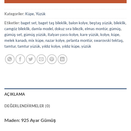
Kategoriler:
Küpe
,
Yüzük
Etiketler:
baget set
,
baget taş bileklik
,
balon kolye
,
beştaş yüzük
,
bileklik
,
camgöz bileklik
,
damla model
,
dokuz sıra bilezik
,
elmas montür
,
gümüş
,
gümüş set
,
gümüş yüzük
,
italyan yassı kolye
,
kare yüzük
,
kolye
,
küpe
,
melek kanadı
,
mix küpe
,
nazar kolye
,
pırlanta montür
,
swarovski tektaş
,
tamtur
,
tamtur yüzük
,
yıldız kolye
,
yıldız küpe
,
yüzük
AÇIKLAMA
DEĞERLENDIRMELER (0)
Maden:
925 Ayar Gümüş