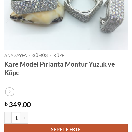
ANA SAYFA
/
GÜMÜŞ
/
KÜPE
Kare Model Pırlanta Montür Yüzük ve
Küpe
349,00
₺
Kare Model Pırlanta Montür Yüzük ve Küpe adet
SEPETE EKLE