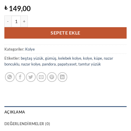
149,00
₺
Kelebek Yuvası Gümüş Kolye adet
SEPETE EKLE
Kategoriler:
Kolye
Etiketler:
beştaş yüzük
,
gümüş
,
kelebek kolye
,
kolye
,
küpe
,
nazar
boncuklu
,
nazar kolye
,
pandora
,
papatyaset
,
tamtur yüzük
AÇIKLAMA
DEĞERLENDIRMELER (0)