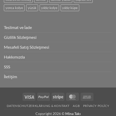
yonca kolye
yüzük
yıldız kolye
yıldız küpe
Teslimat ve İade
Gizlilik Sözleşmesi
Mesafeli Satış Sözleşmesi
Hakkımızda
SSS
İletişim
Visa
PayPal
Stripe
MasterCard
Cash
On
DATENSCHUTZERKLÄRUNG & KONTAKT
AGB
PRIVACY POLICY
Delivery
Copyright 2026 ©
Mina Takı