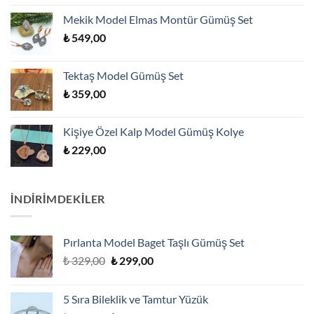
Mekik Model Elmas Montür Gümüş Set
₺
549,00
Tektaş Model Gümüş Set
₺
359,00
Kişiye Özel Kalp Model Gümüş Kolye
₺
229,00
İNDİRİMDEKİLER
Pırlanta Model Baget Taşlı Gümüş Set
Orijinal
Şu
₺
329,00
₺
299,00
fiyat:
andaki
₺ 329,00.
fiyat:
5 Sıra Bileklik ve Tamtur Yüzük
₺ 299,00.