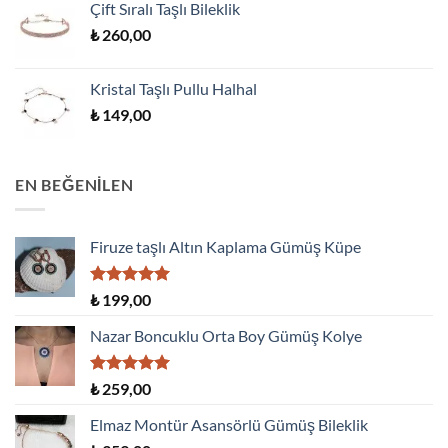
Çift Sıralı Taşlı Bileklik
₺
260,00
Kristal Taşlı Pullu Halhal
₺
149,00
EN BEĞENILEN
Firuze taşlı Altın Kaplama Gümüş Küpe
5 üzerinden
₺
199,00
5.00
oy
aldı
Nazar Boncuklu Orta Boy Gümüş Kolye
5 üzerinden
₺
259,00
5.00
oy
aldı
Elmaz Montür Asansörlü Gümüş Bileklik