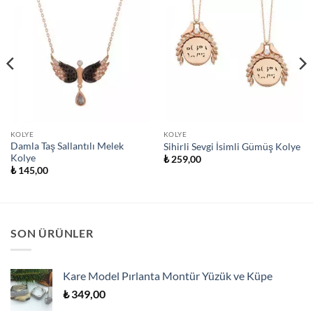
KOLYE
KOLYE
Damla Taş Sallantılı Melek
Sihirli Sevgi İsimli Gümüş Kolye
Kolye
₺
259,00
₺
145,00
SON ÜRÜNLER
Kare Model Pırlanta Montür Yüzük ve Küpe
₺
349,00