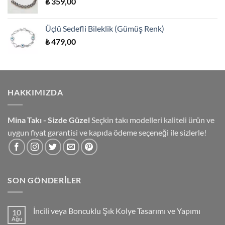
₺
359,00
Üçlü Sedefli Bileklik (Gümüş Renk)
₺
479,00
HAKKIMIZDA
Mina Takı - Sizde Güzel
Seçkin takı modelleri kaliteli ürün ve
uygun fiyat garantisi ve kapıda ödeme seçeneği ile sizlerle!
SON GÖNDERILER
İncili veya Boncuklu Şık Kolye Tasarımı ve Yapımı
10
Ağu
Yorum