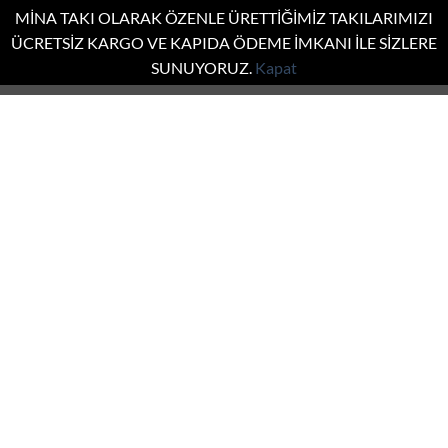
MİNA TAKI OLARAK ÖZENLE ÜRETTİĞİMİZ TAKILARIMIZI
ÜCRETSİZ KARGO VE KAPIDA ÖDEME İMKANI İLE SİZLERE
SUNUYORUZ.
Kapat
İçeriğe
atla