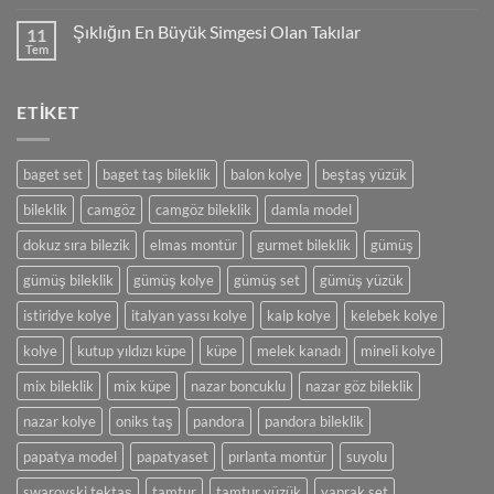
yok
İncili
Şıklığın En Büyük Simgesi Olan Takılar
11
veya
Boncuklu
Tem
Yorum
Şık
yok
Kolye
Şıklığın
Tasarımı
En
ve
ETIKET
Büyük
Yapımı
Simgesi
Olan
Takılar
baget set
baget taş bileklik
balon kolye
beştaş yüzük
bileklik
camgöz
camgöz bileklik
damla model
dokuz sıra bilezik
elmas montür
gurmet bileklik
gümüş
gümüş bileklik
gümüş kolye
gümüş set
gümüş yüzük
istiridye kolye
italyan yassı kolye
kalp kolye
kelebek kolye
kolye
kutup yıldızı küpe
küpe
melek kanadı
mineli kolye
mix bileklik
mix küpe
nazar boncuklu
nazar göz bileklik
nazar kolye
oniks taş
pandora
pandora bileklik
papatya model
papatyaset
pırlanta montür
suyolu
swarovski tektaş
tamtur
tamtur yüzük
yaprak set