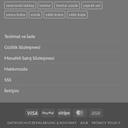
swarovski tektaş
tamtur
tamtur yüzük
yaprak set
yonca kolye
yüzük
yıldız kolye
yıldız küpe
Teslimat ve İade
Gizlilik Sözleşmesi
Mesafeli Satış Sözleşmesi
Hakkımızda
SSS
İletişim
Visa
PayPal
Stripe
MasterCard
Cash
On
DATENSCHUTZERKLÄRUNG & KONTAKT
AGB
PRIVACY POLICY
Delivery