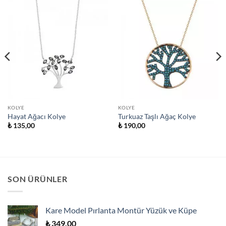
KOLYE
KOLYE
Hayat Ağacı Kolye
Turkuaz Taşlı Ağaç Kolye
₺
135,00
₺
190,00
SON ÜRÜNLER
Kare Model Pırlanta Montür Yüzük ve Küpe
₺
349,00