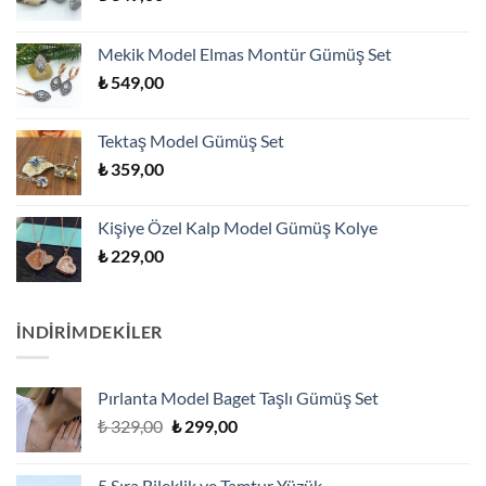
Mekik Model Elmas Montür Gümüş Set
₺
549,00
Tektaş Model Gümüş Set
₺
359,00
Kişiye Özel Kalp Model Gümüş Kolye
₺
229,00
İNDİRİMDEKİLER
Pırlanta Model Baget Taşlı Gümüş Set
Orijinal
Şu
₺
329,00
₺
299,00
fiyat:
andaki
₺ 329,00.
fiyat:
5 Sıra Bileklik ve Tamtur Yüzük