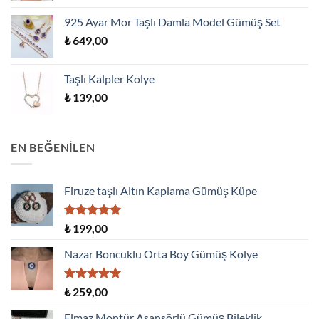
925 Ayar Mor Taşlı Damla Model Gümüş Set
₺
649,00
Taşlı Kalpler Kolye
₺
139,00
EN BEĞENILEN
Firuze taşlı Altın Kaplama Gümüş Küpe
5 üzerinden
₺
199,00
5.00
oy
aldı
Nazar Boncuklu Orta Boy Gümüş Kolye
5 üzerinden
₺
259,00
5.00
oy
aldı
Elmaz Montür Asansörlü Gümüş Bileklik