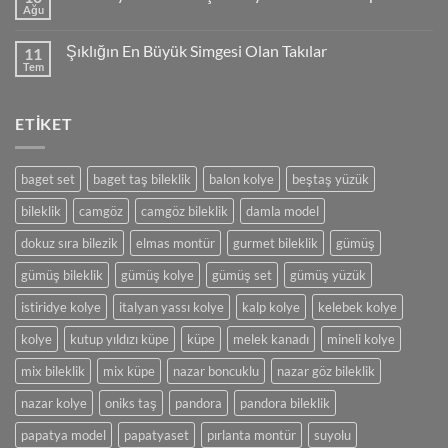
Ağu
Yorum
yok
İncili
Şıklığın En Büyük Simgesi Olan Takılar
11
veya
Boncuklu
Tem
Yorum
Şık
yok
Kolye
Şıklığın
Tasarımı
En
ve
ETIKET
Büyük
Yapımı
Simgesi
Olan
Takılar
baget set
baget taş bileklik
balon kolye
beştaş yüzük
bileklik
camgöz
camgöz bileklik
damla model
dokuz sıra bilezik
elmas montür
gurmet bileklik
gümüş
gümüş bileklik
gümüş kolye
gümüş set
gümüş yüzük
istiridye kolye
italyan yassı kolye
kalp kolye
kelebek kolye
kolye
kutup yıldızı küpe
küpe
melek kanadı
mineli kolye
mix bileklik
mix küpe
nazar boncuklu
nazar göz bileklik
nazar kolye
oniks taş
pandora
pandora bileklik
papatya model
papatyaset
pırlanta montür
suyolu