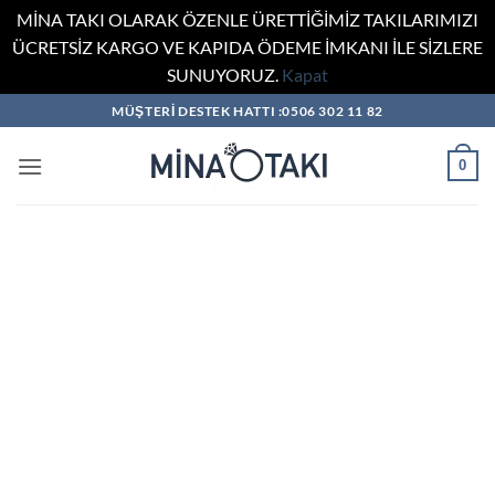
MİNA TAKI OLARAK ÖZENLE ÜRETTİĞİMİZ TAKILARIMIZI
ÜCRETSİZ KARGO VE KAPIDA ÖDEME İMKANI İLE SİZLERE
SUNUYORUZ.
Kapat
İçeriğe
MÜŞTERİ DESTEK HATTI :0506 302 11 82
atla
0