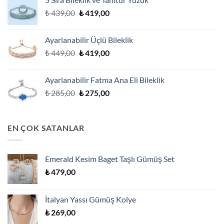
₺ 299,00.
Orijinal
Şu
₺
439,00
₺
419,00
fiyat:
andaki
₺ 439,00.
fiyat:
Ayarlanabilir Üçlü Bileklik
₺ 419,00.
Orijinal
Şu
₺
449,00
₺
419,00
fiyat:
andaki
₺ 449,00.
fiyat:
Ayarlanabilir Fatma Ana Eli Bileklik
₺ 419,00.
Orijinal
Şu
₺
285,00
₺
275,00
fiyat:
andaki
₺ 285,00.
fiyat:
₺ 275,00.
EN ÇOK SATANLAR
Emerald Kesim Baget Taşlı Gümüş Set
₺
479,00
İtalyan Yassı Gümüş Kolye
₺
269,00