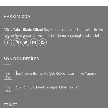
HAKKIMIZDA
Mina Takı - Sizde Güzel
Seçkin takı modelleri kaliteli ürün ve
uygun fiyat garantisi ve kapıda ödeme seçeneği ile sizlerle!
SON GÖNDERILER
İncili veya Boncuklu Şık Kolye Tasarımı ve Yapımı
10
Ağu
Yorum
yok
İncili
Şıklığın En Büyük Simgesi Olan Takılar
11
veya
Boncuklu
Tem
Yorum
Şık
yok
Kolye
Şıklığın
Tasarımı
En
ve
ETIKET
Büyük
Yapımı
Simgesi