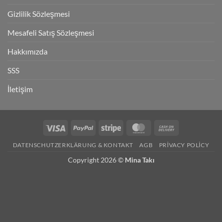
Gizlilik Sözleşmesi
Mesafeli Satış Sözleşmesi
Hakkımızda
SSS
İletişim
Visa
PayPal
Stripe
MasterCard
Cash
On
DATENSCHUTZERKLÄRUNG & KONTAKT
AGB
PRIVACY POLICY
Delivery
Copyright 2026 ©
Mina Takı