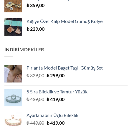
₺
359,00
Kişiye Özel Kalp Model Gümüş Kolye
₺
229,00
İNDİRİMDEKİLER
Pırlanta Model Baget Taşlı Gümüş Set
Orijinal
Şu
₺
329,00
₺
299,00
fiyat:
andaki
₺ 329,00.
fiyat:
5 Sıra Bileklik ve Tamtur Yüzük
₺ 299,00.
Orijinal
Şu
₺
439,00
₺
419,00
fiyat:
andaki
₺ 439,00.
fiyat:
Ayarlanabilir Üçlü Bileklik
₺ 419,00.
Orijinal
Şu
₺
449,00
₺
419,00
fiyat:
andaki