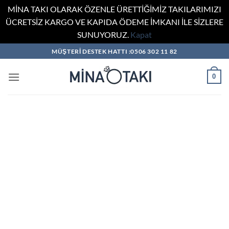
MİNA TAKI OLARAK ÖZENLE ÜRETTİĞİMİZ TAKILARIMIZI
ÜCRETSİZ KARGO VE KAPIDA ÖDEME İMKANI İLE SİZLERE
SUNUYORUZ.
Kapat
İçeriğe
MÜŞTERİ DESTEK HATTI :0506 302 11 82
atla
0