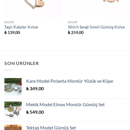
KOLYE
KOLYE
Taşlı Kalpler Kolye
Sihirli Sevgi İsimli Gümüş Kolye
₺
139,00
₺
259,00
SON ÜRÜNLER
Kare Model Pırlanta Montür Yüzük ve Küpe
₺
349,00
Mekik Model Elmas Montür Gümüş Set
₺
549,00
Tektaş Model Gümüş Set