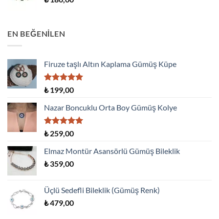
EN BEĞENILEN
Firuze taşlı Altın Kaplama Gümüş Küpe
5 üzerinden
₺
199,00
5.00
oy
aldı
Nazar Boncuklu Orta Boy Gümüş Kolye
5 üzerinden
₺
259,00
5.00
oy
aldı
Elmaz Montür Asansörlü Gümüş Bileklik
₺
359,00
Üçlü Sedefli Bileklik (Gümüş Renk)
₺
479,00