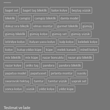
Olan
Takılar
baget set
baget taş bileklik
balon kolye
beştaş yüzük
bileklik
camgöz
camgöz bileklik
damla model
dokuz sıra bilezik
elmas montür
gurmet bileklik
gümüş
gümüş bileklik
gümüş kolye
gümüş set
gümüş yüzük
istiridye kolye
italyan yassı kolye
kalp kolye
kelebek kolye
kolye
kutup yıldızı küpe
küpe
melek kanadı
mineli kolye
mix bileklik
mix küpe
nazar boncuklu
nazar göz bileklik
nazar kolye
oniks taş
pandora
pandora bileklik
papatya model
papatyaset
pırlanta montür
suyolu
swarovski tektaş
tamtur
tamtur yüzük
yaprak set
yonca kolye
yüzük
yıldız kolye
yıldız küpe
Teslimat ve İade