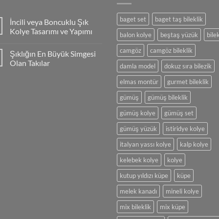
baget set
baget taş bileklik
İncili veya Boncuklu Şık
Kolye Tasarımı ve Yapımı
balon kolye
beştaş yüzük
bilek
Yorum
yok
camgöz
camgöz bileklik
Şıklığın En Büyük Simgesi
İncili
veya
Olan Takılar
damla model
dokuz sıra bilezik
Boncuklu
Şık
Yorum
Kolye
yok
elmas montür
gurmet bileklik
Tasarımı
Şıklığın
ve
En
gümüş
gümüş bileklik
Yapımı
Büyük
Simgesi
Olan
gümüş kolye
gümüş set
Takılar
gümüş yüzük
istiridye kolye
italyan yassı kolye
kalp kolye
kelebek kolye
kolye
kutup yıldızı küpe
küpe
melek kanadı
mineli kolye
mix bileklik
mix küpe