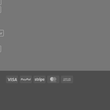
ur
Visa
PayPal
Stripe
MasterCard
Cash
On
Delivery