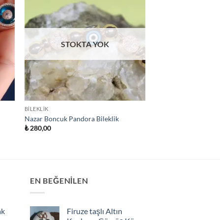
STOKTA YOK
BILEKLIK
Nazar Boncuk Pandora Bileklik
₺
280,00
EN BEĞENILEN
ak
Firuze taşlı Altın