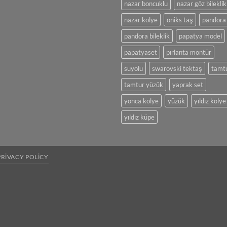
nazar boncuklu
nazar göz bileklik
nazar kolye
oniks taş
pandora
pandora bileklik
papatya model
papatyaset
pırlanta montür
suyolu
swarovski tektaş
tamt
tamtur yüzük
yaprak set
yonca kolye
yüzük
yıldız kolye
yıldız küpe
PRIVACY POLICY