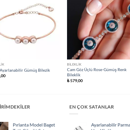
LIK
BILEKLIK
Cam Göz Üçlü Rose-Gümüş Renk
i Ayarlanabilir Gümüş Bilezik
Bileklik
,00
₺
579,00
İRİMDEKİLER
EN ÇOK SATANLAR
Pırlanta Model Baget
Ayarlanabilir Parm