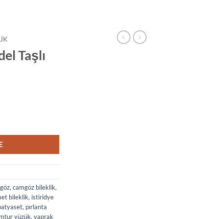
LIK
el Taşlı
 adet
E
göz
,
camgöz bileklik
,
et bileklik
,
istiridye
patyaset
,
pırlanta
mtur yüzük
,
yaprak