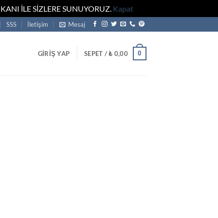
KANI İLE SİZLERE SUNUYORUZ.
Kapat
SSS
İletişim
Mesaj
0
GIRIŞ YAP
SEPET /
₺
0,00