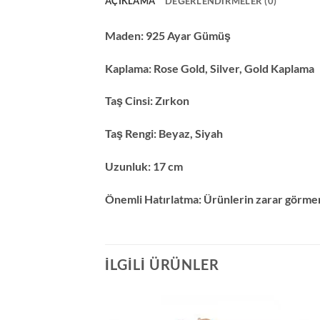
AÇIKLAMA
DEĞERLENDIRMELER (0)
Maden:
925 Ayar Gümüş
Kaplama:
Rose Gold, Silver, Gold Kaplama
Taş Cinsi:
Zırkon
Taş Rengi:
Beyaz, Siyah
Uzunluk: 17 cm
Önemli Hatırlatma:
Ürünlerin zarar görmem
İLGILI ÜRÜNLER