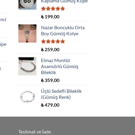
Kaplama Gümüş Küpe
5 üzerinden
₺
199,00
İnci
5.00
oy
aldı
Nazar Boncuklu Orta
Boy Gümüş Kolye
üpe
5 üzerinden
₺
259,00
5.00
oy
aldı
Elmaz Montür
Asansörlü Gümüş
k
Bileklik
₺
359,00
Üçlü Sedefli Bileklik
(Gümüş Renk)
₺
479,00
Teslimat ve İade