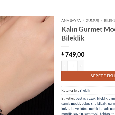
ANA SAYFA
/
GÜMÜŞ
/
BILEK
Kalın Gurmet Mod
Bileklik
749,00
₺
Kalın Gurmet Model Taşlı Bileklik
SEPETE EKL
Kategoriler:
Bileklik
Etiketler:
beştaş yüzük
,
bileklik
,
cam
damla model
,
dokuz sıra bilezik
,
gurm
kolye
,
kolye
,
küpe
,
melek kanadı
,
pa
montür
,
suyolu
,
swarovski tektaş
,
ta