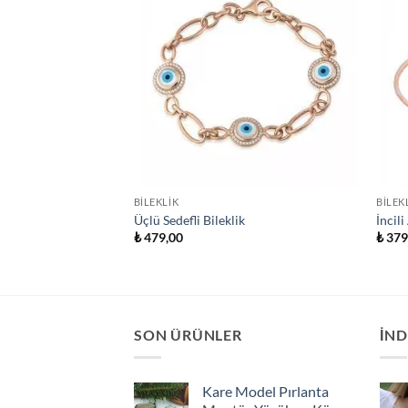
BILEKLIK
BILEK
Üçlü Sedefli Bileklik
İncil
₺
479,00
₺
379
SON ÜRÜNLER
İND
Kare Model Pırlanta