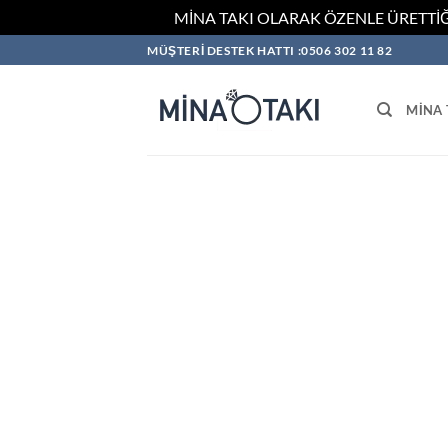
MİNA TAKI OLARAK ÖZENLE ÜRETTİĞ
İçeriğe
MÜŞTERİ DESTEK HATTI :0506 302 11 82
atla
MINA 