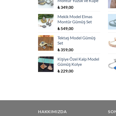
Montür Yüzük ve Küpe
₺
349,00
Mekik Model Elmas
Montür Gümüş Set
₺
549,00
Tektaş Model Gümüş
Set
₺
359,00
Kişiye Özel Kalp Model
Gümüş Kolye
₺
229,00
HAKKIMIZDA
SO