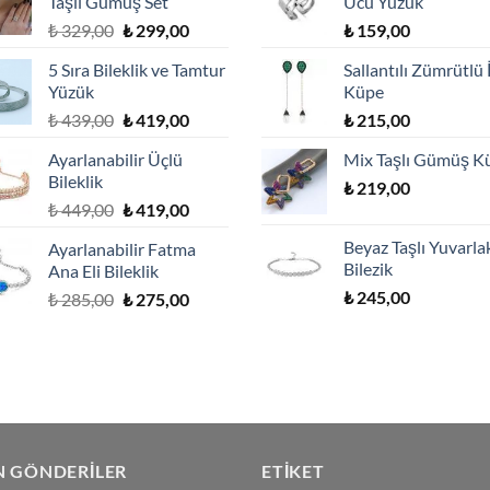
Taşlı Gümüş Set
Ucu Yüzük
Orijinal
Şu
₺
329,00
₺
299,00
₺
159,00
fiyat:
andaki
5 Sıra Bileklik ve Tamtur
Sallantılı Zümrütlü 
₺ 329,00.
fiyat:
Yüzük
Küpe
₺ 299,00.
Orijinal
Şu
₺
439,00
₺
419,00
₺
215,00
fiyat:
andaki
Ayarlanabilir Üçlü
Mix Taşlı Gümüş K
₺ 439,00.
fiyat:
Bileklik
₺ 419,00.
₺
219,00
Orijinal
Şu
₺
449,00
₺
419,00
fiyat:
andaki
Beyaz Taşlı Yuvarla
Ayarlanabilir Fatma
₺ 449,00.
fiyat:
Bilezik
Ana Eli Bileklik
₺ 419,00.
₺
245,00
Orijinal
Şu
₺
285,00
₺
275,00
fiyat:
andaki
₺ 285,00.
fiyat:
₺ 275,00.
N GÖNDERILER
ETIKET