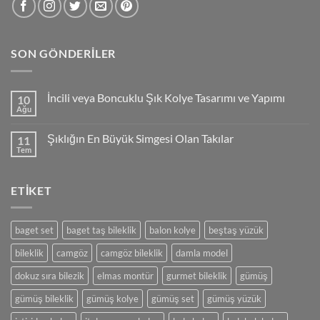
SON GÖNDERILER
İncili veya Boncuklu Şık Kolye Tasarımı ve Yapımı
10
Ağu
Yorum
yok
İncili
Şıklığın En Büyük Simgesi Olan Takılar
11
veya
Boncuklu
Tem
Yorum
Şık
yok
Kolye
Şıklığın
Tasarımı
En
ve
ETIKET
Büyük
Yapımı
Simgesi
Olan
Takılar
baget set
baget taş bileklik
balon kolye
beştaş yüzük
bileklik
camgöz
camgöz bileklik
damla model
dokuz sıra bilezik
elmas montür
gurmet bileklik
gümüş
gümüş bileklik
gümüş kolye
gümüş set
gümüş yüzük