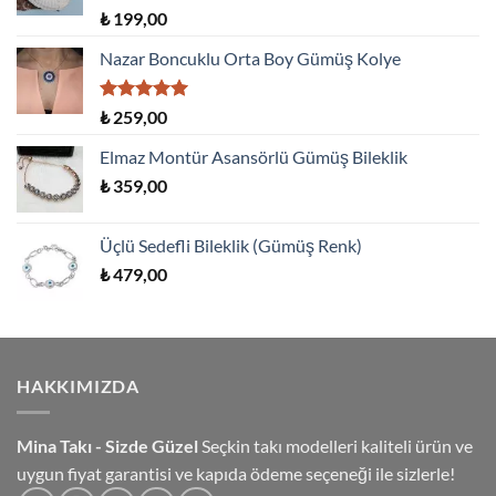
5 üzerinden
₺
199,00
5.00
oy
aldı
Nazar Boncuklu Orta Boy Gümüş Kolye
5 üzerinden
₺
259,00
5.00
oy
aldı
Elmaz Montür Asansörlü Gümüş Bileklik
₺
359,00
Üçlü Sedefli Bileklik (Gümüş Renk)
₺
479,00
HAKKIMIZDA
Mina Takı - Sizde Güzel
Seçkin takı modelleri kaliteli ürün ve
uygun fiyat garantisi ve kapıda ödeme seçeneği ile sizlerle!