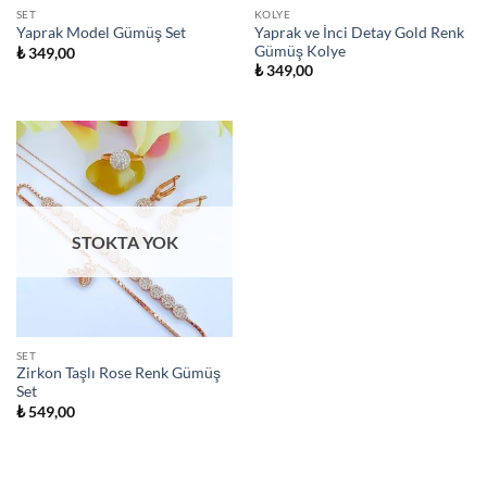
SET
KOLYE
Yaprak ve İnci Detay Gold Renk
Yaprak Model Gümüş Set
Gümüş Kolye
₺
349,00
₺
349,00
STOKTA YOK
SET
Zirkon Taşlı Rose Renk Gümüş
Set
₺
549,00