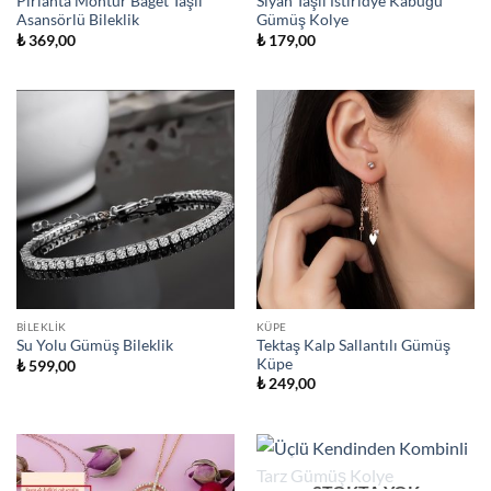
Pırlanta Montür Baget Taşlı
Siyah Taşlı İstiridye Kabuğu
Asansörlü Bileklik
Gümüş Kolye
₺
369,00
₺
179,00
BILEKLIK
KÜPE
Tektaş Kalp Sallantılı Gümüş
Su Yolu Gümüş Bileklik
Küpe
₺
599,00
₺
249,00