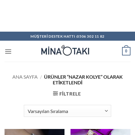
MÜŞTERİ DESTEK HATTI :0506 302 11 82
0
ANA SAYFA
/
ÜRÜNLER “NAZAR KOLYE” OLARAK
ETIKETLENDI
FILTRELE