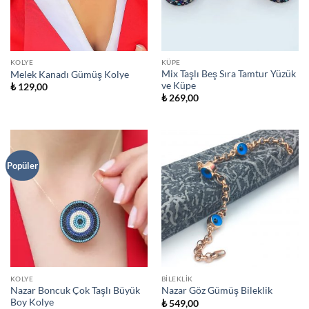
KOLYE
KÜPE
Mix Taşlı Beş Sıra Tamtur Yüzük
Melek Kanadı Gümüş Kolye
ve Küpe
₺
129,00
₺
269,00
Popüler
KOLYE
BILEKLIK
Nazar Boncuk Çok Taşlı Büyük
Nazar Göz Gümüş Bileklik
Boy Kolye
₺
549,00