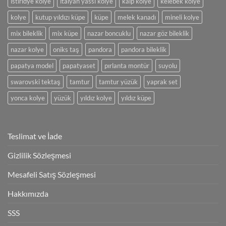
istiridye kolye
italyan yassı kolye
kalp kolye
kelebek kolye
kolye
kutup yıldızı küpe
küpe
melek kanadı
mineli kolye
mix bileklik
mix küpe
nazar boncuklu
nazar göz bileklik
nazar kolye
oniks taş
pandora
pandora bileklik
papatya model
papatyaset
pırlanta montür
suyolu
swarovski tektaş
tamtur
tamtur yüzük
yaprak set
yonca kolye
yüzük
yıldız kolye
yıldız küpe
Teslimat ve İade
Gizlilik Sözleşmesi
Mesafeli Satış Sözleşmesi
Hakkımızda
SSS