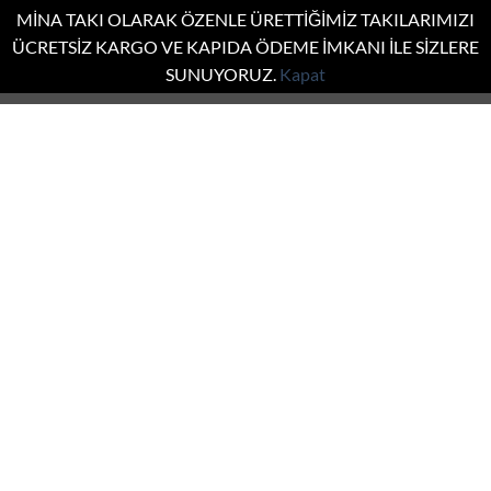
MİNA TAKI OLARAK ÖZENLE ÜRETTİĞİMİZ TAKILARIMIZI
ÜCRETSİZ KARGO VE KAPIDA ÖDEME İMKANI İLE SİZLERE
SUNUYORUZ.
Kapat
İçeriğe
atla