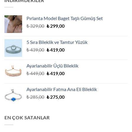
İNDİRİMDEKİLER
Pırlanta Model Baget Taşlı Gümüş Set
Orijinal
Şu
₺
329,00
₺
299,00
fiyat:
andaki
₺ 329,00.
fiyat:
5 Sıra Bileklik ve Tamtur Yüzük
₺ 299,00.
Orijinal
Şu
₺
439,00
₺
419,00
fiyat:
andaki
₺ 439,00.
fiyat:
Ayarlanabilir Üçlü Bileklik
₺ 419,00.
Orijinal
Şu
₺
449,00
₺
419,00
fiyat:
andaki
₺ 449,00.
fiyat:
Ayarlanabilir Fatma Ana Eli Bileklik
₺ 419,00.
Orijinal
Şu
₺
285,00
₺
275,00
fiyat:
andaki
₺ 285,00.
fiyat:
₺ 275,00.
EN ÇOK SATANLAR