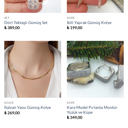
SET
KÜPE
Dört Tektaşlı Gümüş Set
İkili Yaprak Gümüş Kolye
₺
389,00
₺
199,00
KOLYE
KÜPE
Kare Model Pırlanta Montür
İtalyan Yassı Gümüş Kolye
Yüzük ve Küpe
₺
269,00
₺
349,00