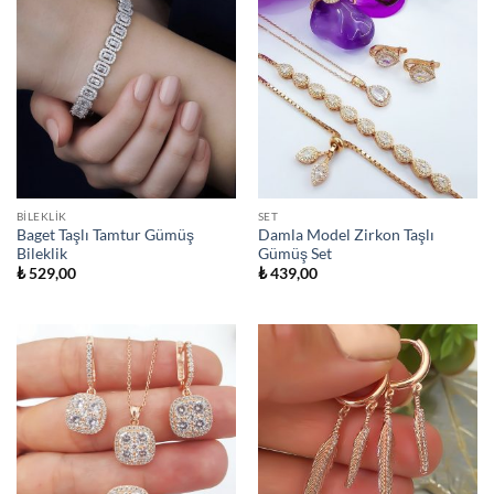
BILEKLIK
SET
Baget Taşlı Tamtur Gümüş
Damla Model Zirkon Taşlı
Bileklik
Gümüş Set
₺
529,00
₺
439,00