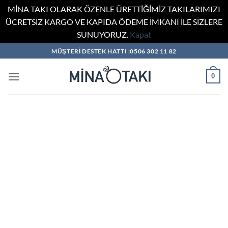
MİNA TAKI OLARAK ÖZENLE ÜRETTİĞİMİZ TAKILARIMIZI
ÜCRETSİZ KARGO VE KAPIDA ÖDEME İMKANI İLE SİZLERE
SUNUYORUZ.
Kapat
İçeriğe
MÜŞTERİ DESTEK HATTI :0506 302 11 82
atla
0