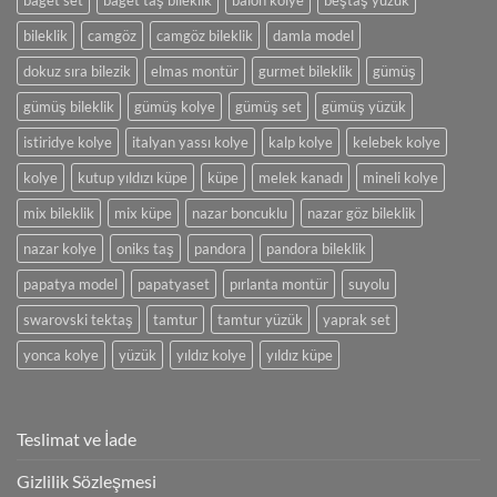
baget set
baget taş bileklik
balon kolye
beştaş yüzük
bileklik
camgöz
camgöz bileklik
damla model
dokuz sıra bilezik
elmas montür
gurmet bileklik
gümüş
gümüş bileklik
gümüş kolye
gümüş set
gümüş yüzük
istiridye kolye
italyan yassı kolye
kalp kolye
kelebek kolye
kolye
kutup yıldızı küpe
küpe
melek kanadı
mineli kolye
mix bileklik
mix küpe
nazar boncuklu
nazar göz bileklik
nazar kolye
oniks taş
pandora
pandora bileklik
papatya model
papatyaset
pırlanta montür
suyolu
swarovski tektaş
tamtur
tamtur yüzük
yaprak set
yonca kolye
yüzük
yıldız kolye
yıldız küpe
Teslimat ve İade
Gizlilik Sözleşmesi