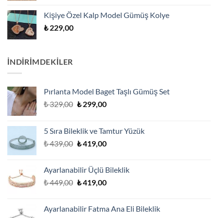
Kişiye Özel Kalp Model Gümüş Kolye
₺
229,00
İNDİRİMDEKİLER
Pırlanta Model Baget Taşlı Gümüş Set
Orijinal
Şu
₺
329,00
₺
299,00
fiyat:
andaki
₺ 329,00.
fiyat:
5 Sıra Bileklik ve Tamtur Yüzük
₺ 299,00.
Orijinal
Şu
₺
439,00
₺
419,00
fiyat:
andaki
₺ 439,00.
fiyat:
Ayarlanabilir Üçlü Bileklik
₺ 419,00.
Orijinal
Şu
₺
449,00
₺
419,00
fiyat:
andaki
₺ 449,00.
fiyat:
Ayarlanabilir Fatma Ana Eli Bileklik
₺ 419,00.