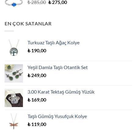
Orijinal
Şu
₺
285,00
₺
275,00
fiyat:
andaki
₺ 285,00.
fiyat:
₺ 275,00.
EN ÇOK SATANLAR
Turkuaz Taşlı Ağaç Kolye
₺
190,00
Yeşil Damla Taşlı Otantik Set
₺
249,00
3.00 Karat Tektaş Gümüş Yüzük
₺
169,00
Taşlı Gümüş Yusufçuk Kolye
₺
119,00