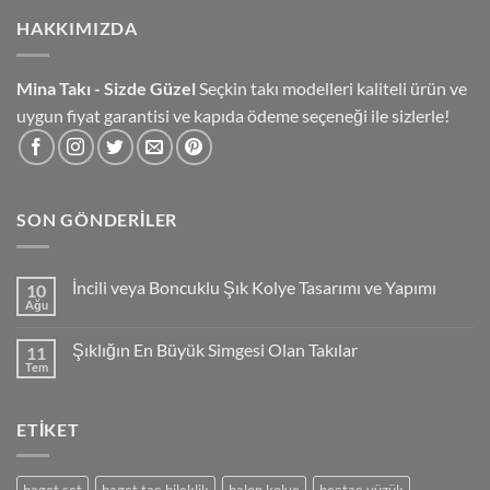
HAKKIMIZDA
Mina Takı - Sizde Güzel
Seçkin takı modelleri kaliteli ürün ve
uygun fiyat garantisi ve kapıda ödeme seçeneği ile sizlerle!
SON GÖNDERILER
İncili veya Boncuklu Şık Kolye Tasarımı ve Yapımı
10
Ağu
Yorum
yok
İncili
Şıklığın En Büyük Simgesi Olan Takılar
11
veya
Boncuklu
Tem
Yorum
Şık
yok
Kolye
Şıklığın
Tasarımı
En
ve
ETIKET
Büyük
Yapımı
Simgesi
Olan
Takılar