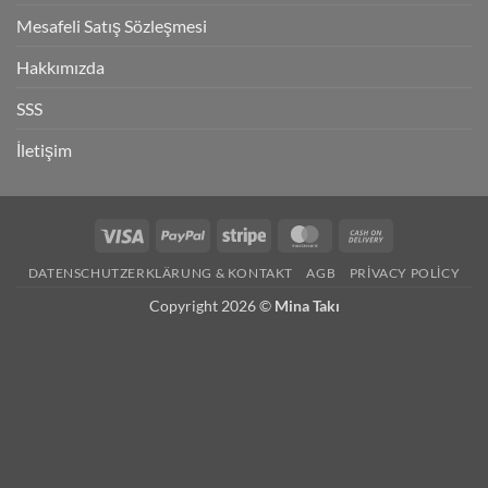
Mesafeli Satış Sözleşmesi
Hakkımızda
SSS
İletişim
Visa
PayPal
Stripe
MasterCard
Cash
On
DATENSCHUTZERKLÄRUNG & KONTAKT
AGB
PRIVACY POLICY
Delivery
Copyright 2026 ©
Mina Takı