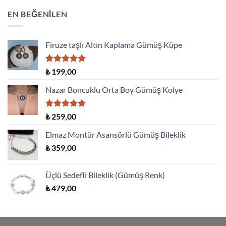
EN BEĞENILEN
Firuze taşlı Altın Kaplama Gümüş Küpe
5 üzerinden
₺
199,00
5.00
oy
aldı
Nazar Boncuklu Orta Boy Gümüş Kolye
5 üzerinden
₺
259,00
5.00
oy
aldı
Elmaz Montür Asansörlü Gümüş Bileklik
₺
359,00
Üçlü Sedefli Bileklik (Gümüş Renk)
₺
479,00