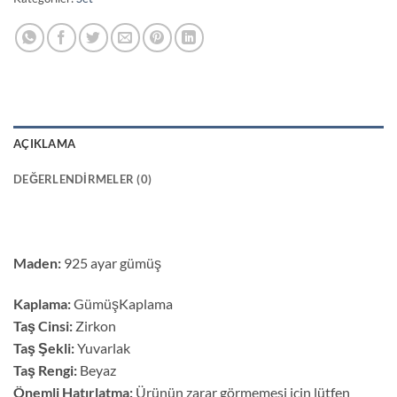
AÇIKLAMA
DEĞERLENDIRMELER (0)
Maden:
925 ayar gümüş
Kaplama:
GümüşKaplama
Taş Cinsi:
Zirkon
Taş Şekli:
Yuvarlak
Taş Rengi:
Beyaz
Önemli Hatırlatma:
Ürünün zarar görmemesi için lütfen