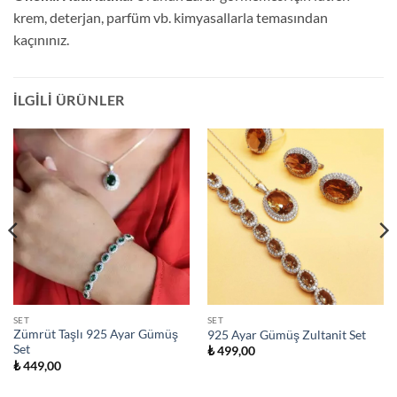
krem, deterjan, parfüm vb. kimyasallarla temasından
kaçınınız.
İLGILI ÜRÜNLER
SET
SET
Zümrüt Taşlı 925 Ayar Gümüş
925 Ayar Gümüş Zultanit Set
Set
₺
499,00
₺
449,00