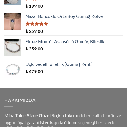
5 üzerinden
₺
199,00
5.00
oy
aldı
Nazar Boncuklu Orta Boy Gümüş Kolye
5 üzerinden
₺
259,00
5.00
oy
aldı
Elmaz Montür Asansörlü Gümüş Bileklik
₺
359,00
Üçlü Sedefli Bileklik (Gümüş Renk)
₺
479,00
HAKKIMIZDA
Mina Takı - Sizde Güzel
Seçkin takı modelleri kaliteli ürün ve
uygun fiyat garantisi ve kapıda ödeme seçeneği ile sizlerle!