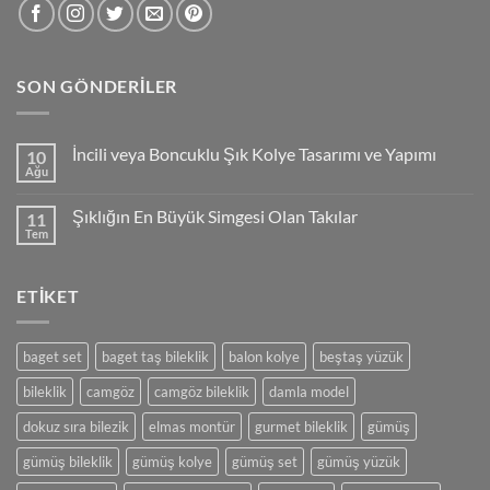
SON GÖNDERILER
İncili veya Boncuklu Şık Kolye Tasarımı ve Yapımı
10
Ağu
Yorum
yok
İncili
Şıklığın En Büyük Simgesi Olan Takılar
11
veya
Boncuklu
Tem
Yorum
Şık
yok
Kolye
Şıklığın
Tasarımı
En
ve
ETIKET
Büyük
Yapımı
Simgesi
Olan
Takılar
baget set
baget taş bileklik
balon kolye
beştaş yüzük
bileklik
camgöz
camgöz bileklik
damla model
dokuz sıra bilezik
elmas montür
gurmet bileklik
gümüş
gümüş bileklik
gümüş kolye
gümüş set
gümüş yüzük