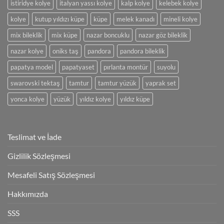
istiridye kolye
italyan yassı kolye
kalp kolye
kelebek kolye
kolye
kutup yıldızı küpe
küpe
melek kanadı
mineli kolye
mix bileklik
mix küpe
nazar boncuklu
nazar göz bileklik
nazar kolye
oniks taş
pandora
pandora bileklik
papatya model
papatyaset
pırlanta montür
suyolu
swarovski tektaş
tamtur
tamtur yüzük
yaprak set
yonca kolye
yüzük
yıldız kolye
yıldız küpe
Teslimat ve İade
Gizlilik Sözleşmesi
Mesafeli Satış Sözleşmesi
Hakkımızda
SSS