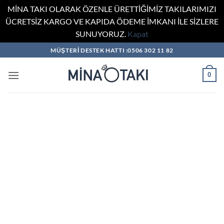
MİNA TAKI OLARAK ÖZENLE ÜRETTİĞİMİZ TAKILARIMIZI
ÜCRETSİZ KARGO VE KAPIDA ÖDEME İMKANI İLE SİZLERE
SUNUYORUZ.
Kapat
İçeriğe
MÜŞTERİ DESTEK HATTI :0506 302 11 82
atla
0