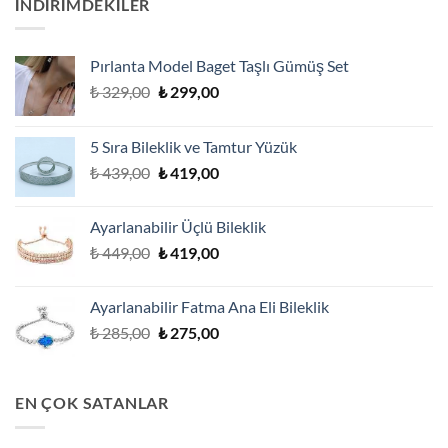
İNDİRİMDEKİLER
Pırlanta Model Baget Taşlı Gümüş Set
Orijinal
Şu
₺
329,00
₺
299,00
fiyat:
andaki
₺ 329,00.
fiyat:
5 Sıra Bileklik ve Tamtur Yüzük
₺ 299,00.
Orijinal
Şu
₺
439,00
₺
419,00
fiyat:
andaki
₺ 439,00.
fiyat:
Ayarlanabilir Üçlü Bileklik
₺ 419,00.
Orijinal
Şu
₺
449,00
₺
419,00
fiyat:
andaki
₺ 449,00.
fiyat:
Ayarlanabilir Fatma Ana Eli Bileklik
₺ 419,00.
Orijinal
Şu
₺
285,00
₺
275,00
fiyat:
andaki
₺ 285,00.
fiyat:
₺ 275,00.
EN ÇOK SATANLAR