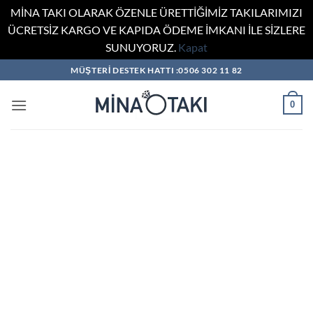
MİNA TAKI OLARAK ÖZENLE ÜRETTİĞİMİZ TAKILARIMIZI
ÜCRETSİZ KARGO VE KAPIDA ÖDEME İMKANI İLE SİZLERE
SUNUYORUZ.
Kapat
İçeriğe
MÜŞTERİ DESTEK HATTI :0506 302 11 82
atla
0