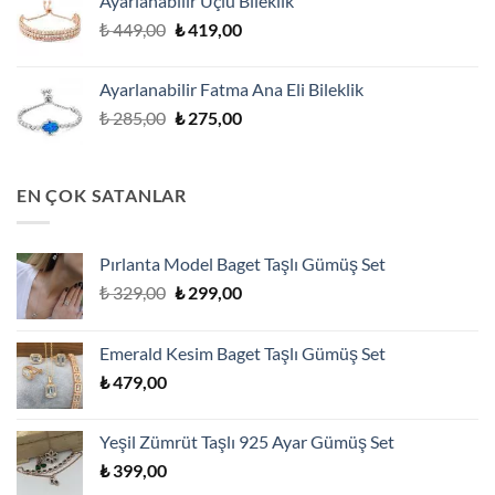
Ayarlanabilir Üçlü Bileklik
₺ 419,00.
Orijinal
Şu
₺
449,00
₺
419,00
fiyat:
andaki
₺ 449,00.
fiyat:
Ayarlanabilir Fatma Ana Eli Bileklik
₺ 419,00.
Orijinal
Şu
₺
285,00
₺
275,00
fiyat:
andaki
₺ 285,00.
fiyat:
₺ 275,00.
EN ÇOK SATANLAR
Pırlanta Model Baget Taşlı Gümüş Set
Orijinal
Şu
₺
329,00
₺
299,00
fiyat:
andaki
₺ 329,00.
fiyat:
Emerald Kesim Baget Taşlı Gümüş Set
₺ 299,00.
₺
479,00
Yeşil Zümrüt Taşlı 925 Ayar Gümüş Set
₺
399,00