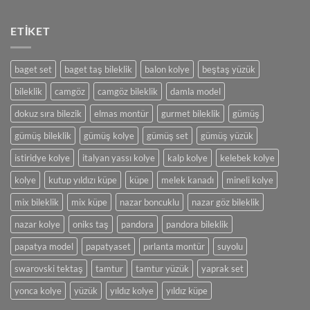
yok
Kolye
Şıklığın
Tasarımı
En
ve
ETIKET
Büyük
Yapımı
Simgesi
Olan
Takılar
baget set
baget taş bileklik
balon kolye
beştaş yüzük
bileklik
camgöz
camgöz bileklik
damla model
dokuz sıra bilezik
elmas montür
gurmet bileklik
gümüş
gümüş bileklik
gümüş kolye
gümüş set
gümüş yüzük
istiridye kolye
italyan yassı kolye
kalp kolye
kelebek kolye
kolye
kutup yıldızı küpe
küpe
melek kanadı
mineli kolye
mix bileklik
mix küpe
nazar boncuklu
nazar göz bileklik
nazar kolye
oniks taş
pandora
pandora bileklik
papatya model
papatyaset
pırlanta montür
suyolu
swarovski tektaş
tamtur
tamtur yüzük
yaprak set
yonca kolye
yüzük
yıldız kolye
yıldız küpe