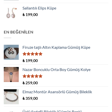
Sallantılı Elips Küpe
₺
199,00
EN BEĞENILEN
Firuze taşlı Altın Kaplama Gümüş Küpe
5 üzerinden
₺
199,00
5.00
oy
aldı
Nazar Boncuklu Orta Boy Gümüş Kolye
5 üzerinden
₺
259,00
5.00
oy
aldı
Elmaz Montür Asansörlü Gümüş Bileklik
₺
359,00
Üçlü Sedefli Bileklik (Gümüş Renk)