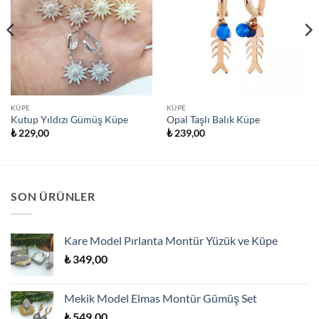
KÜPE
KÜPE
Kutup Yıldızı Gümüş Küpe
Opal Taşlı Balık Küpe
₺
229,00
₺
239,00
SON ÜRÜNLER
Kare Model Pırlanta Montür Yüzük ve Küpe
₺
349,00
Mekik Model Elmas Montür Gümüş Set
₺
549,00