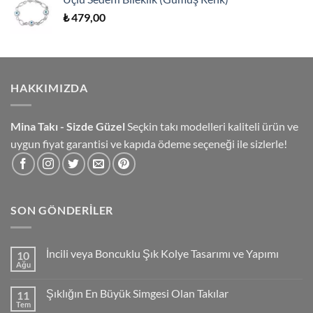
₺
479,00
HAKKIMIZDA
Mina Takı - Sizde Güzel
Seçkin takı modelleri kaliteli ürün ve
uygun fiyat garantisi ve kapıda ödeme seçeneği ile sizlerle!
SON GÖNDERILER
İncili veya Boncuklu Şık Kolye Tasarımı ve Yapımı
10
Ağu
Yorum
yok
İncili
Şıklığın En Büyük Simgesi Olan Takılar
11
veya
Boncuklu
Tem
Yorum
Şık