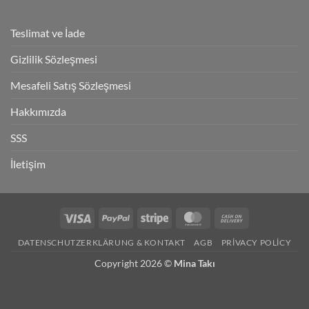
Teslimat ve İade
Gizlilik Sözleşmesi
Mesafeli Satış Sözleşmesi
Hakkımızda
SSS
İletişim
Visa
PayPal
Stripe
MasterCard
Cash
On
DATENSCHUTZERKLÄRUNG & KONTAKT
AGB
PRIVACY POLICY
Delivery
Copyright 2026 ©
Mina Takı