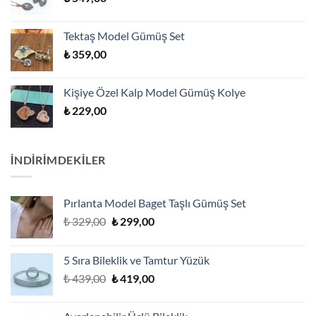
Tektaş Model Gümüş Set
₺
359,00
Kişiye Özel Kalp Model Gümüş Kolye
₺
229,00
İNDİRİMDEKİLER
Pırlanta Model Baget Taşlı Gümüş Set
Orijinal
Şu
₺
329,00
₺
299,00
fiyat:
andaki
₺ 329,00.
fiyat:
5 Sıra Bileklik ve Tamtur Yüzük
₺ 299,00.
Orijinal
Şu
₺
439,00
₺
419,00
fiyat:
andaki
₺ 439,00.
fiyat: