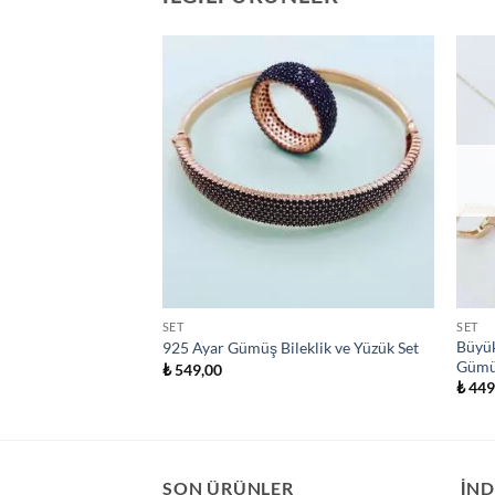
SET
SET
Büyük
Ayar Gümüş 3’lü Set
925 Ayar Gümüş Bileklik ve Yüzük Set
Gümü
₺
549,00
₺
449
SON ÜRÜNLER
İND