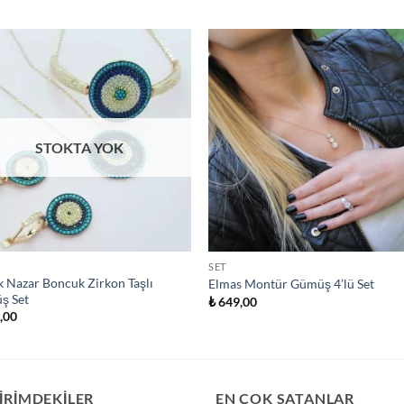
STOKTA YOK
SET
 Nazar Boncuk Zirkon Taşlı
Elmas Montür Gümüş 4’lü Set
ş Set
₺
649,00
,00
İRİMDEKİLER
EN ÇOK SATANLAR