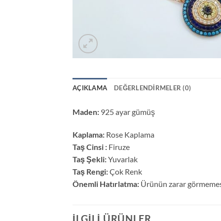
AÇIKLAMA
DEĞERLENDIRMELER (0)
Maden:
925 ayar gümüş
Kaplama:
Rose Kaplama
Taş Cinsi :
Firuze
Taş Şekli:
Yuvarlak
Taş Rengi:
Çok Renk
Önemli Hatırlatma:
Ürünün zarar görmemesi i
İLGILI ÜRÜNLER