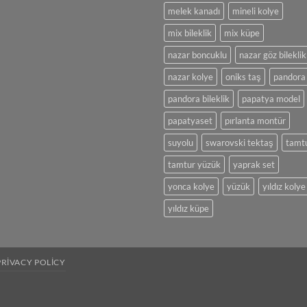
melek kanadı
mineli kolye
mix bileklik
mix küpe
nazar boncuklu
nazar göz bileklik
nazar kolye
oniks taş
pandora
pandora bileklik
papatya model
papatyaset
pırlanta montür
suyolu
swarovski tektaş
tamt
tamtur yüzük
yaprak set
yonca kolye
yüzük
yıldız kolye
yıldız küpe
PRIVACY POLICY