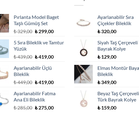
Pırlanta Model Baget
Ayarlanabilir Sıra
Taşlı Gümüş Set
Çiçekler Bileklik
Orijinal
Şu
₺
329,00
₺
299,00
₺
320,00
fiyat:
andaki
5 Sıra Bileklik ve Tamtur
Siyah Taş Çerçeveli
₺ 329,00.
fiyat:
Yüzük
Bayrak Kolye
₺ 299,00.
Orijinal
Şu
₺
439,00
₺
419,00
₺
129,00
fiyat:
andaki
Ayarlanabilir Üçlü
Elmas Montür Bay
₺ 439,00.
fiyat:
Bileklik
Bileklik
₺ 419,00.
Orijinal
Şu
₺
449,00
₺
419,00
₺
349,00
fiyat:
andaki
Ayarlanabilir Fatma
Beyaz Taş Çerçeveli
₺ 449,00.
fiyat:
Ana Eli Bileklik
Türk Bayrak Kolye
₺ 419,00.
Orijinal
Şu
₺
285,00
₺
275,00
₺
159,00
fiyat:
andaki
₺ 285,00.
fiyat:
₺ 275,00.