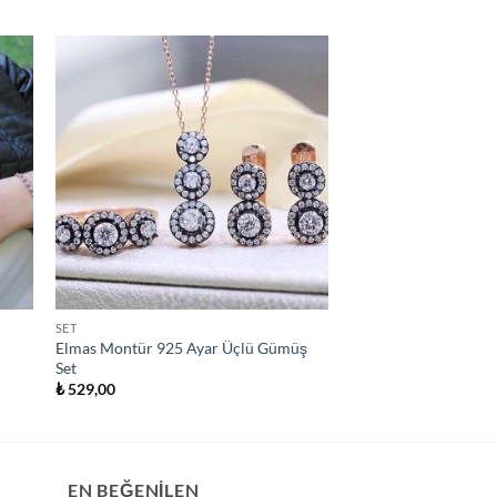
SET
Elmas Montür 925 Ayar Üçlü Gümüş
Set
₺
529,00
EN BEĞENILEN