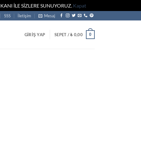
KANI İLE SİZLERE SUNUYORUZ.
Kapat
SSS
İletişim
Mesaj
0
GIRIŞ YAP
SEPET /
₺
0,00