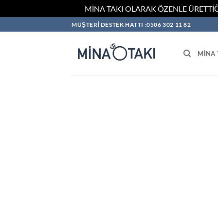
MİNA TAKI OLARAK ÖZENLE ÜRETTİĞ
İçeriğe
MÜŞTERİ DESTEK HATTI :0506 302 11 82
atla
MINA 