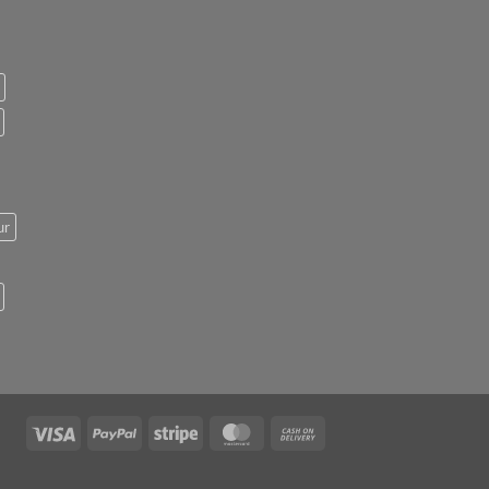
ur
Visa
PayPal
Stripe
MasterCard
Cash
On
Delivery