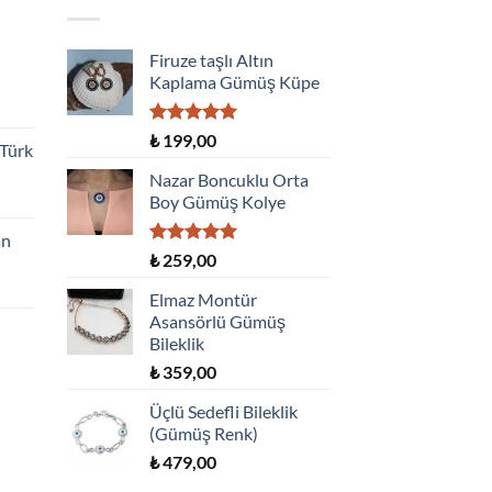
Firuze taşlı Altın
Kaplama Gümüş Küpe
5 üzerinden
₺
199,00
 Türk
5.00
oy
aldı
Nazar Boncuklu Orta
Boy Gümüş Kolye
an
5 üzerinden
₺
259,00
5.00
oy
aldı
Elmaz Montür
Asansörlü Gümüş
Bileklik
₺
359,00
Üçlü Sedefli Bileklik
(Gümüş Renk)
₺
479,00