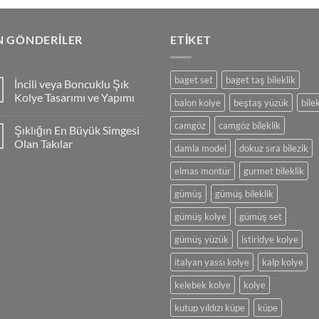
N GÖNDERILER
ETIKET
baget set
baget taş bileklik
İncili veya Boncuklu Şık
Kolye Tasarımı ve Yapımı
balon kolye
beştaş yüzük
bilek
Yorum
yok
camgöz
camgöz bileklik
Şıklığın En Büyük Simgesi
İncili
veya
Olan Takılar
damla model
dokuz sıra bilezik
Boncuklu
Şık
Yorum
Kolye
yok
elmas montür
gurmet bileklik
Tasarımı
Şıklığın
ve
En
gümüş
gümüş bileklik
Yapımı
Büyük
Simgesi
Olan
gümüş kolye
gümüş set
Takılar
gümüş yüzük
istiridye kolye
italyan yassı kolye
kalp kolye
kelebek kolye
kolye
kutup yıldızı küpe
küpe