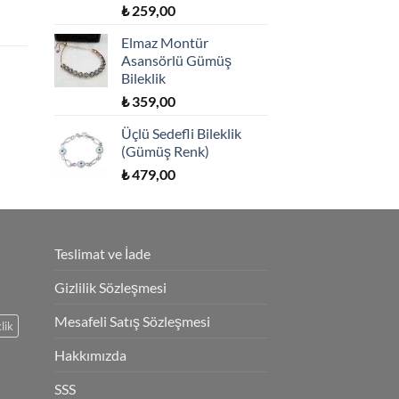
5 üzerinden
₺
259,00
5.00
oy
aldı
Elmaz Montür
Asansörlü Gümüş
Bileklik
₺
359,00
Üçlü Sedefli Bileklik
(Gümüş Renk)
₺
479,00
Teslimat ve İade
Gizlilik Sözleşmesi
Mesafeli Satış Sözleşmesi
lik
Hakkımızda
SSS