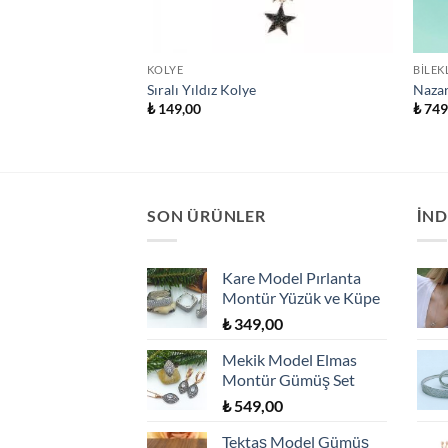
KOLYE
BILEK
 Kolye
Sıralı Yıldız Kolye
Nazar
₺
149,00
₺
749
SON ÜRÜNLER
İND
Kare Model Pırlanta
Montür Yüzük ve Küpe
₺
349,00
Mekik Model Elmas
Montür Gümüş Set
₺
549,00
Tektaş Model Gümüş