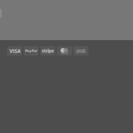
Visa
PayPal
Stripe
MasterCard
Cash
On
Delivery