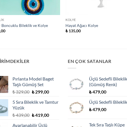
LIK
KOLYE
 Boncuklu Bileklik ve Kolye
Hayat Ağacı Kolye
,00
₺
135,00
İRİMDEKİLER
EN ÇOK SATANLAR
Pırlanta Model Baget
Üçlü Sedefli Bilekli
Taşlı Gümüş Set
(Gümüş Renk)
Orijinal
Şu
₺
329,00
₺
299,00
₺
479,00
fiyat:
andaki
5 Sıra Bileklik ve Tamtur
Üçlü Sedefli Bilekli
₺ 329,00.
fiyat:
Yüzük
₺ 299,00.
₺
479,00
Orijinal
Şu
₺
439,00
₺
419,00
fiyat:
andaki
Tek Sıra Taşlı Küpe
Ayarlanabilir Üçlü
₺ 439,00.
fiyat: