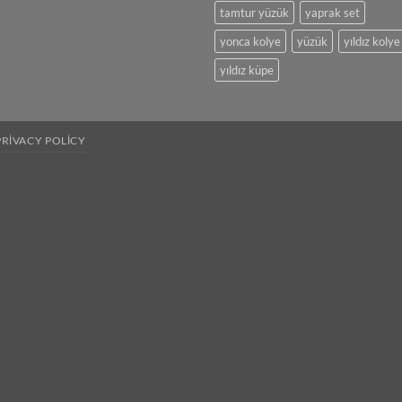
tamtur yüzük
yaprak set
yonca kolye
yüzük
yıldız kolye
yıldız küpe
PRIVACY POLICY