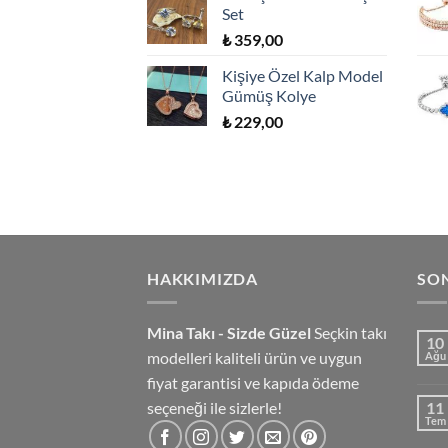
Set
₺
359,00
Kişiye Özel Kalp Model
Gümüş Kolye
₺
229,00
HAKKIMIZDA
SO
Mina Takı - Sizde Güzel
Seçkin takı
10
modelleri kaliteli ürün ve uygun
Ağu
fiyat garantisi ve kapıda ödeme
seçeneği ile sizlerle!
11
Tem