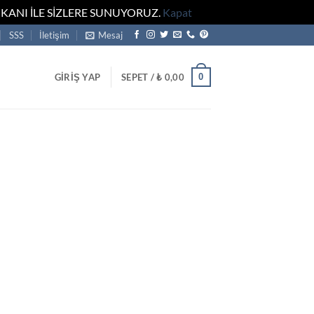
KANI İLE SİZLERE SUNUYORUZ.
Kapat
SSS
İletişim
Mesaj
0
GIRIŞ YAP
SEPET /
₺
0,00