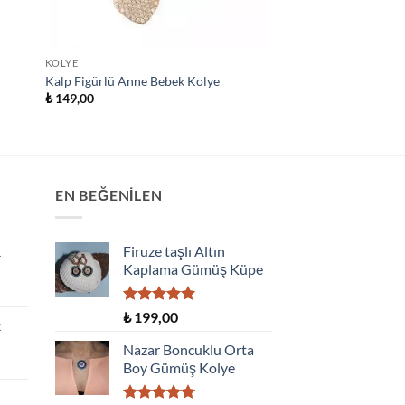
KOLYE
Kalp Figürlü Anne Bebek Kolye
₺
149,00
EN BEĞENILEN
k
Firuze taşlı Altın
Kaplama Gümüş Küpe
5 üzerinden
₺
199,00
k
5.00
oy
aldı
Nazar Boncuklu Orta
Boy Gümüş Kolye