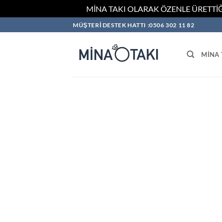
MİNA TAKI OLARAK ÖZENLE ÜRETTİĞ
İçeriğe
MÜŞTERİ DESTEK HATTI :0506 302 11 82
atla
MINA 