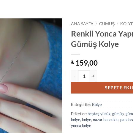
ANA SAYFA
/
GÜMÜŞ
/
KOLY
Renkli Yonca Yap
Gümüş Kolye
159,00
₺
Renkli Yonca Yaprağı Gümüş Kol
SEPETE EKL
Kategoriler:
Kolye
Etiketler:
beştaş yüzük
,
gümüş
,
gümü
kolye
,
kolye
,
nazar boncuklu
,
pandor
yonca kolye