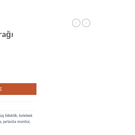
E
rağı
ye adet
E
ş bileklik
,
kelebek
a
,
pırlanta montür
,