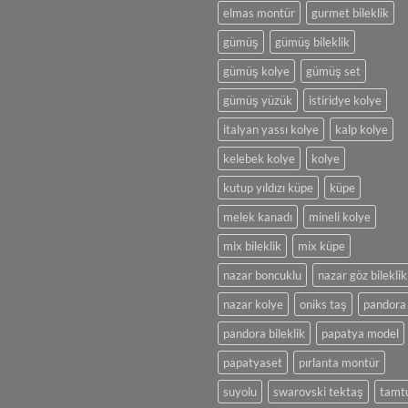
Kolye
yok
elmas montür
gurmet bileklik
Tasarımı
Şıklığın
ve
En
gümüş
gümüş bileklik
Yapımı
Büyük
Simgesi
Olan
gümüş kolye
gümüş set
Takılar
gümüş yüzük
istiridye kolye
italyan yassı kolye
kalp kolye
kelebek kolye
kolye
kutup yıldızı küpe
küpe
melek kanadı
mineli kolye
mix bileklik
mix küpe
nazar boncuklu
nazar göz bileklik
nazar kolye
oniks taş
pandora
pandora bileklik
papatya model
papatyaset
pırlanta montür
suyolu
swarovski tektaş
tamt