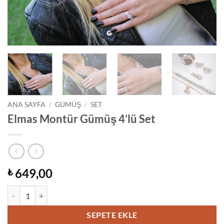
ANA SAYFA
/
GÜMÜŞ
/
SET
Elmas Montür Gümüş 4’lü Set
649,00
₺
Elmas Montür Gümüş 4’lü Set adet
SEPETE EKLE