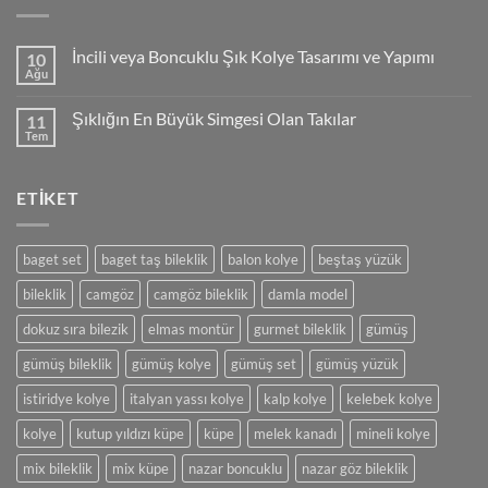
İncili veya Boncuklu Şık Kolye Tasarımı ve Yapımı
10
Ağu
Yorum
yok
İncili
Şıklığın En Büyük Simgesi Olan Takılar
11
veya
Boncuklu
Tem
Yorum
Şık
yok
Kolye
Şıklığın
Tasarımı
En
ve
ETIKET
Büyük
Yapımı
Simgesi
Olan
Takılar
baget set
baget taş bileklik
balon kolye
beştaş yüzük
bileklik
camgöz
camgöz bileklik
damla model
dokuz sıra bilezik
elmas montür
gurmet bileklik
gümüş
gümüş bileklik
gümüş kolye
gümüş set
gümüş yüzük
istiridye kolye
italyan yassı kolye
kalp kolye
kelebek kolye
kolye
kutup yıldızı küpe
küpe
melek kanadı
mineli kolye
mix bileklik
mix küpe
nazar boncuklu
nazar göz bileklik