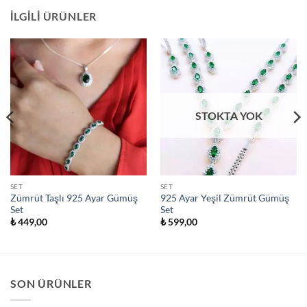
İLGILI ÜRÜNLER
STOKTA YOK
SET
SET
Zümrüt Taşlı 925 Ayar Gümüş
925 Ayar Yeşil Zümrüt Gümüş
Set
Set
₺
449,00
₺
599,00
SON ÜRÜNLER