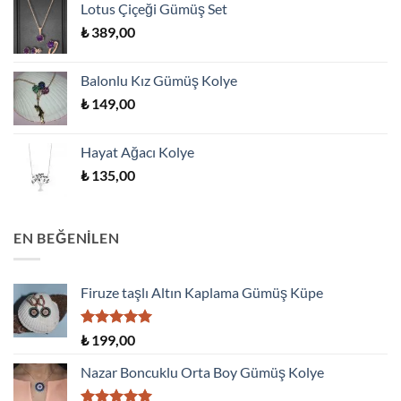
Lotus Çiçeği Gümüş Set
₺
389,00
Balonlu Kız Gümüş Kolye
₺
149,00
Hayat Ağacı Kolye
₺
135,00
EN BEĞENILEN
Firuze taşlı Altın Kaplama Gümüş Küpe
5 üzerinden
₺
199,00
5.00
oy
aldı
Nazar Boncuklu Orta Boy Gümüş Kolye