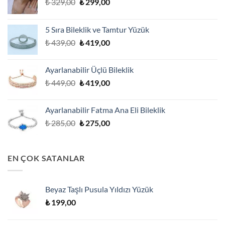
Orijinal
Şu
₺
329,00
₺
299,00
fiyat:
andaki
₺ 329,00.
fiyat:
5 Sıra Bileklik ve Tamtur Yüzük
₺ 299,00.
Orijinal
Şu
₺
439,00
₺
419,00
fiyat:
andaki
₺ 439,00.
fiyat:
Ayarlanabilir Üçlü Bileklik
₺ 419,00.
Orijinal
Şu
₺
449,00
₺
419,00
fiyat:
andaki
₺ 449,00.
fiyat:
Ayarlanabilir Fatma Ana Eli Bileklik
₺ 419,00.
Orijinal
Şu
₺
285,00
₺
275,00
fiyat:
andaki
₺ 285,00.
fiyat:
₺ 275,00.
EN ÇOK SATANLAR
Beyaz Taşlı Pusula Yıldızı Yüzük
₺
199,00