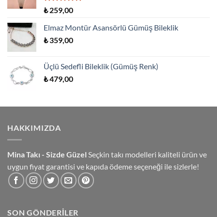
5 üzerinden
₺
259,00
5.00
oy
aldı
Elmaz Montür Asansörlü Gümüş Bileklik
₺
359,00
Üçlü Sedefli Bileklik (Gümüş Renk)
₺
479,00
HAKKIMIZDA
Mina Takı - Sizde Güzel
Seçkin takı modelleri kaliteli ürün ve
uygun fiyat garantisi ve kapıda ödeme seçeneği ile sizlerle!
SON GÖNDERILER