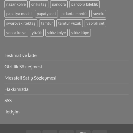
nazar kolye
oniks taş
pandora
pandora bileklik
papatya model
papatyaset
pırlanta montür
suyolu
swarovski tektaş
tamtur
tamtur yüzük
yaprak set
yonca kolye
yüzük
yıldız kolye
yıldız küpe
Teslimat ve İade
Gizlilik Sözleşmesi
Mesafeli Satış Sözleşmesi
Hakkımızda
SSS
İletişim