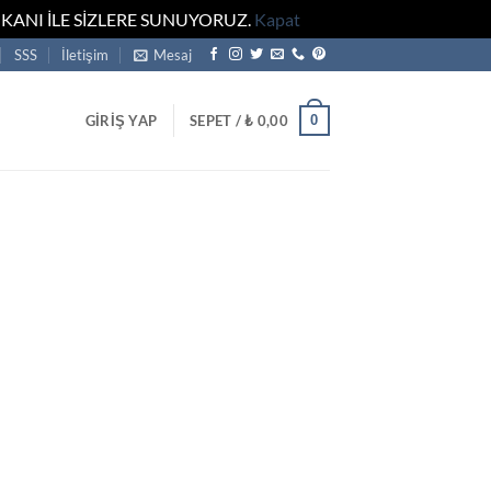
KANI İLE SİZLERE SUNUYORUZ.
Kapat
SSS
İletişim
Mesaj
0
GIRIŞ YAP
SEPET /
₺
0,00