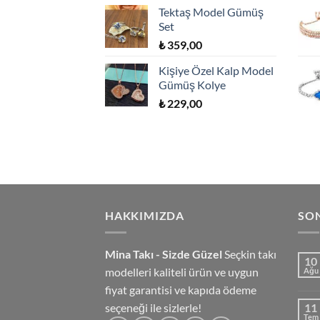
Tektaş Model Gümüş
Set
₺
359,00
Kişiye Özel Kalp Model
Gümüş Kolye
₺
229,00
HAKKIMIZDA
SO
Mina Takı - Sizde Güzel
Seçkin takı
10
modelleri kaliteli ürün ve uygun
Ağu
fiyat garantisi ve kapıda ödeme
seçeneği ile sizlerle!
11
Tem