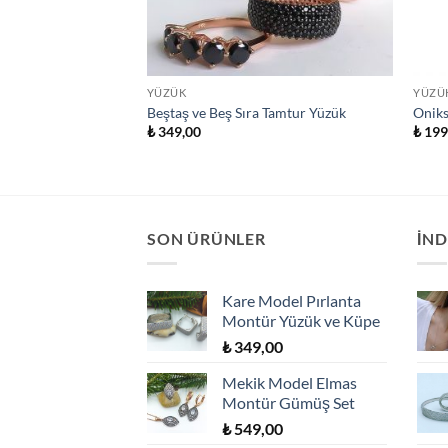
YÜZÜK
YÜZÜ
Beştaş, Tektaş ve
Beştaş ve Beş Sıra Tamtur Yüzük
Oniks
₺
349,00
₺
199
SON ÜRÜNLER
İND
Kare Model Pırlanta
Montür Yüzük ve Küpe
₺
349,00
Mekik Model Elmas
Montür Gümüş Set
₺
549,00