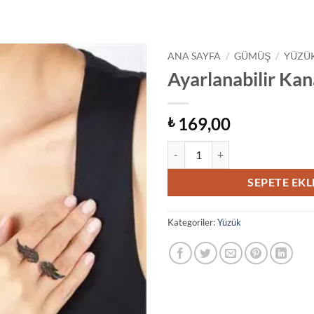
ANA SAYFA
/
GÜMÜŞ
/
YÜZÜ
Ayarlanabilir Ka
169,00
₺
Ayarlanabilir Kanat Yüzük adet
SEPETE EKL
Kategoriler:
Yüzük