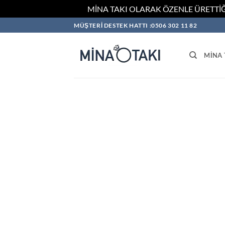
MİNA TAKI OLARAK ÖZENLE ÜRETTİĞ
İçeriğe
MÜŞTERİ DESTEK HATTI :0506 302 11 82
atla
MINA 