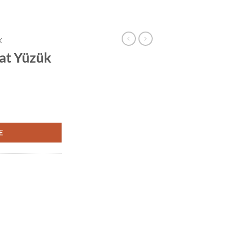
K
nat Yüzük
E