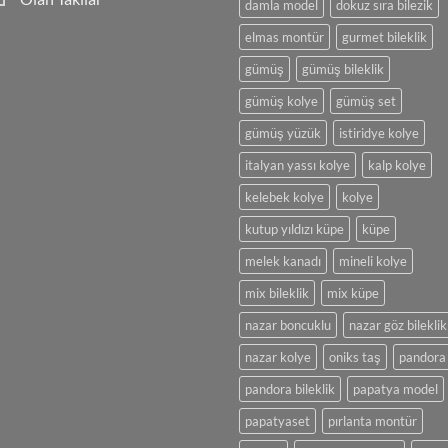
damla model
dokuz sıra bilezik
Boncuklu
Şık
Yorum
Kolye
yok
elmas montür
gurmet bileklik
Tasarımı
Şıklığın
ve
En
gümüş
gümüş bileklik
Yapımı
Büyük
Simgesi
Olan
gümüş kolye
gümüş set
Takılar
gümüş yüzük
istiridye kolye
italyan yassı kolye
kalp kolye
kelebek kolye
kolye
kutup yıldızı küpe
küpe
melek kanadı
mineli kolye
mix bileklik
mix küpe
nazar boncuklu
nazar göz bileklik
nazar kolye
oniks taş
pandora
pandora bileklik
papatya model
papatyaset
pırlanta montür