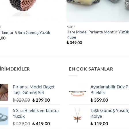
K
KÜPE
Kare Model Pırlanta Montür Yüzük
 Tamtur 5 Sıra Gümüş Yüzük
Küpe
,00
₺
349,00
İRİMDEKİLER
EN ÇOK SATANLAR
Pırlanta Model Baget
Ayarlanabilir Düz P
Taşlı Gümüş Set
Bileklik
Orijinal
Şu
₺
329,00
₺
299,00
₺
359,00
fiyat:
andaki
5 Sıra Bileklik ve Tamtur
Taşlı Gümüş Yusuf
₺ 329,00.
fiyat:
Yüzük
Kolye
₺ 299,00.
Orijinal
Şu
₺
439,00
₺
419,00
₺
119,00