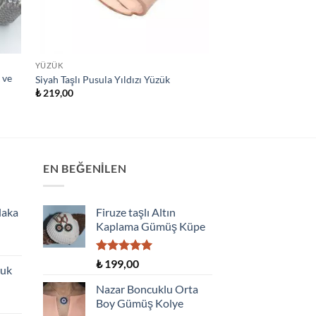
YÜZÜK
 ve
Siyah Taşlı Pusula Yıldızı Yüzük
₺
219,00
EN BEĞENILEN
laka
Firuze taşlı Altın
Kaplama Gümüş Küpe
5 üzerinden
₺
199,00
çuk
5.00
oy
aldı
Nazar Boncuklu Orta
Boy Gümüş Kolye