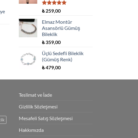
5 üzerinden
₺
259,00
lye
5.00
oy
aldı
Elmaz Montür
Asansörlü Gümüş
Bileklik
₺
359,00
Üçlü Sedefli Bileklik
(Gümüş Renk)
₺
479,00
Teslimat ve İade
Gizlilik Sözleşmesi
Mesafeli Satış Sözleşmesi
lik
Hakkımızda