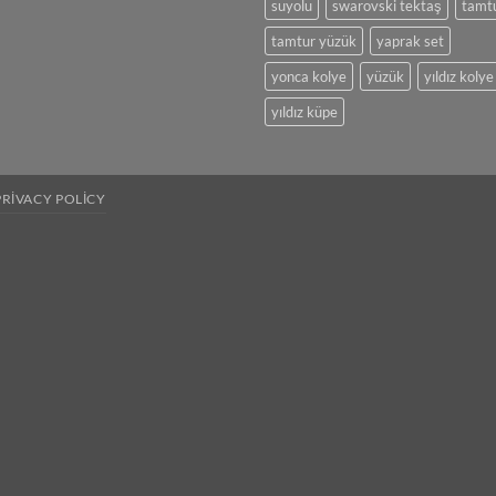
suyolu
swarovski tektaş
tamt
tamtur yüzük
yaprak set
yonca kolye
yüzük
yıldız kolye
yıldız küpe
PRIVACY POLICY