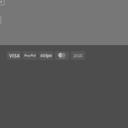
ur
Visa
PayPal
Stripe
MasterCard
Cash
On
Delivery